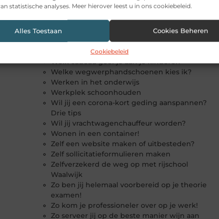
Wat te doen bij een inbraak?
an statistische analyses. Meer hierover leest u in ons cookiebeleid.
Wat weet jij al van het fenomeen crypto?
Wat zijn de verschillen en voordelen van 2d
en 3d video animatie?
Alles Toestaan
Cookies Beheren
Webdesign Heerlen zorgt voor betere
vindbaarheid van jouw bedrijf
Cookiebeleid
Welk cadeau geef je aan je kinderen
Welke wegwerphandschoenen kies ik?
Werken in het onderwijs
Werkplek schoonhouden
Wil jij een corona-kort geding aanspannen?
Drie tips
Wil jij vrachtwagenchauffeur worden?
Wonen in een container!
Zelf een website maken of uitbesteden?
Zelf sollicitatieformulieren maken
Zelfverzekerd de weg op met rijschool
Waalwijk
Zo ben jij helemaal voorbereid op je theorie
examen!
Zo kom je professioneler over op je werk!
Zo serveer jij op de beste manier wijn aan