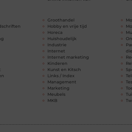
Groothandel
Mo
dschriften
Hobby en vrije tijd
Mo
Horeca
Mu
ng
Huishoudelijk
On
Industrie
Par
Internet
di
Internet marketing
Re
Kinderen
Re
t
Kunst en Kitsch
Sp
en
Links / Index
Te
Management
Te
Marketing
To
Meubels
Tu
MKB
Tw