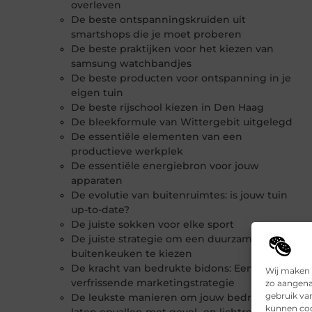
overleven
De beste ontspanningskruiden uit
smartshops die je moet proberen
De beste praktijken voor het kiezen van
samsung watchbandjes
De beste producten voor ontspanning in je
eigen tuin
De beste rijschool kiezen in Den Haag
De bleekformule van Wittergebit uitgelegd
De essentiële elementen van een
productieve werkplek
De essentiële energiebron voor jouw
apparaten
De evolutie van buitenruimtes: is jouw tuin
up-to-date?
De juiste sokken voor elke sport
De juiste strategie om een duurzame
buitenkeuken te kiezen
De kracht van bedrukte bidons: Een
Wij maken 
verfrissende marketingstrategie
zo aangena
gebruik va
De leukste manieren om jouw bedrijf te
kunnen coo