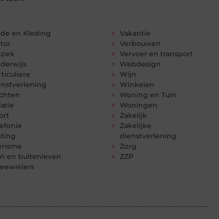
de en Kleding
Vakantie
tor
Verbouwen
ziek
Vervoer en transport
derwijs
Webdesign
ticuliere
Wijn
enstverlening
Winkelen
chten
Woning en Tuin
latie
Woningen
ort
Zakelijk
lefonie
Zakelijke
sting
dienstverlening
erisme
Zorg
in en buitenleven
ZZP
eewielers