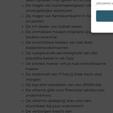
laten opvallen met gevel- en lichtreclame
uitvoeren v
De magie van buitenspeelgoed: creëer
onvergetelijke avonturen
De magie van familieambacht in hoeden
en petten
De nr1 dealer van Cobalt boten
De onmisbare houten snijplank: jouw
keuken essential
De onzichtbare helden van het doel:
keepershandschoenen
De rustgevende aanwezigheid van een
boeddha beeld in elk huis
De snelste manier om je huis winterklaar te
maken
De toekomst van IT hoe jij klaar bent voor
morgen
De top drie voordelen van een EPDM dak
De ultieme gids voor financieel advies voor
ondernemers
De ultieme uitdaging: kies voor een
stormbaan bij jouw evenement
De verborgen kracht van