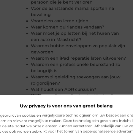
persoon die je bent verloren
Voor de aanstaande mama: sporten na
bevalling
Voordelen aan leren rijden
Waar komen guirlandes vandaan?
Waar moet je op letten bij het huren van
een auto in Maastricht?
Waarom bubbelenveloppen zo populair zijn
geworden
Waarom een iPad reparatie laten uitvoeren?
Waarom een professionele beursstand zo
belangrijk is
Waarom zijgeleiding toevoegen aan jouw
rolgordijnen?
Wat houdt een ADR cursus in?
Wat is een Poison Center Notification?
Wat is een sleeve?
Uw privacy is voor ons van groot belang
Wat kost een maatwerk kast in 2026?
(volledige gids)
gebruik van cookies en vergelijkbare technologieën om uw bezoek aan on
Wat mag je niet vergeten mee te nemen
am en relevant mogelijk te maken. Deze technologieën geven ons inzicht i
n de site, zodat we onze diensten kunnen verbeteren. Afhankelijk van uw 
op zonvakantie?
kies ook worden gebruikt voor het tonen van gepersonaliseerde advertent