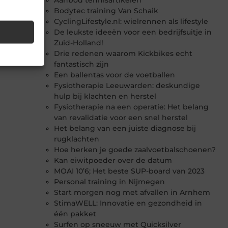
Aanbod tennisartikelen
Bodytec training Van Schaik
CyclingLifestyle.nl: wielrennen als lifestyle
De leukste ideeën voor een bedrijfsuitje in
Zuid-Holland!
Drie redenen waarom Kickbikes echt
fantastisch zijn
Een ballentas voor de voetballen
Fysiotherapie Leeuwarden: deskundige
hulp bij klachten en herstel
Fysiotherapie na een operatie: Het belang
van revalidatie voor een snel herstel
Het belang van een juiste diagnose bij
rugklachten
Hoe herken je goede zaalvoetbalschoenen?
Kan eiwitpoeder over de datum
MOAI 10’6; Het beste SUP-board van 2023
Personal training in Nijmegen
Start morgen nog met afvallen in Arnhem
StimaWELL: Innovatie en gezondheid in
één pakket
Surfen op sneeuw met Quicksilver