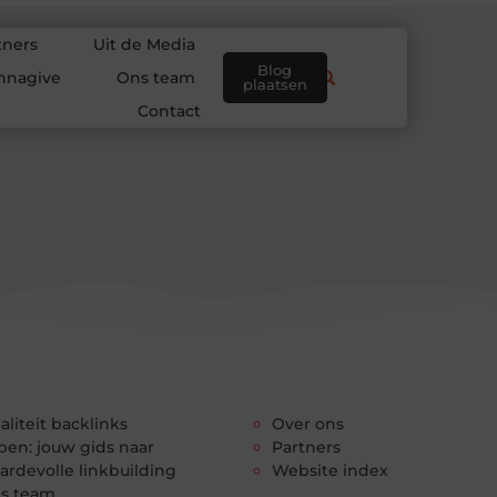
tners
Uit de Media
Blog
nnagive
Ons team
plaatsen
Contact
aliteit backlinks
Over ons
pen: jouw gids naar
Partners
ardevolle linkbuilding
Website index
s team