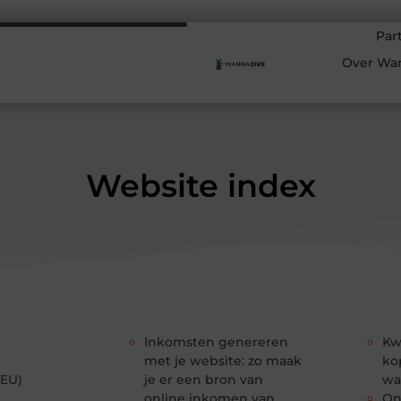
Par
Over Wa
Website index
Inkomsten genereren
Kw
met je website: zo maak
ko
(EU)
je er een bron van
wa
online inkomen van
On