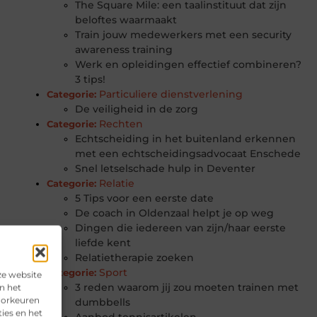
The Square Mile: een taalinstituut dat zijn
beloftes waarmaakt
Train jouw medewerkers met een security
awareness training
Werk en opleidingen effectief combineren?
3 tips!
Particuliere dienstverlening
Categorie:
De veiligheid in de zorg
Rechten
Categorie:
Echtscheiding in het buitenland erkennen
met een echtscheidingsadvocaat Enschede
Snel letselschade hulp in Deventer
Relatie
Categorie:
5 Tips voor een eerste date
De coach in Oldenzaal helpt je op weg
Dingen die iedereen van zijn/haar eerste
liefde kent
Relatietherapie zoeken
Sport
Categorie:
ze website
3 reden waarom jij zou moeten trainen met
n het
voorkeuren
dumbbells
ies en het