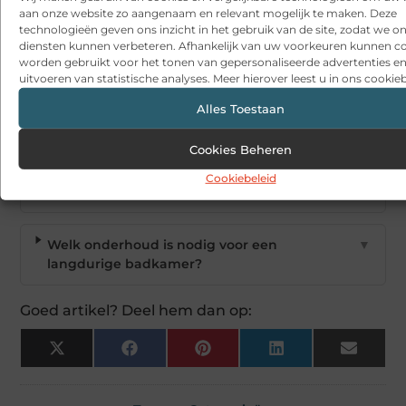
aan onze website zo aangenaam en relevant mogelijk te maken. Deze
Hoe zorg ik ervoor dat mijn badkamer
▼
technologieën geven ons inzicht in het gebruik van de site, zodat we o
tijdloos blijft?
diensten kunnen verbeteren. Afhankelijk van uw voorkeuren kunnen c
worden gebruikt voor het tonen van gepersonaliseerde advertenties en
uitvoeren van statistische analyses. Meer hierover leest u in ons cookieb
Wat zijn voordelen van een exclusieve
▼
Alles Toestaan
badkamer?
Cookies Beheren
Hoe kan ik mijn badkamer duurzamer
▼
Cookiebeleid
maken?
Welk onderhoud is nodig voor een
▼
langdurige badkamer?
Goed artikel? Deel hem dan op:
X
Facebook
Pinterest
LinkedIn
Email
(Twitter)