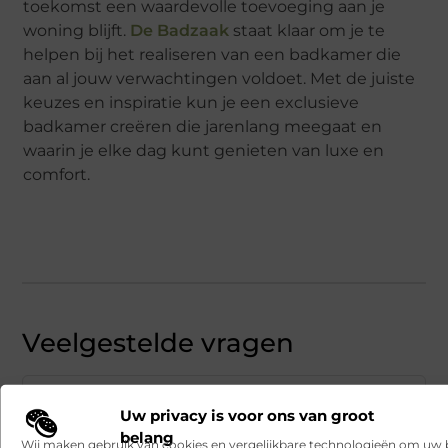
toekomst een waardevolle toevoeging aan je
woning blijft.
De Badzaak
staat klaar om je te
helpen bij het realiseren van een badkamer die
aan al jouw verwachtingen voldoet. Met de juiste
keuzes en inspiratie kun je een exclusieve
badkamer creëren die jarenlang meegaat en
waarin je elke dag kunt genieten van luxe en
comfort.
Veelgestelde vragen
Welke materialen zijn het best voor een
▼
Uw privacy is voor ons van groot
duurzame badkamer?
belang
Wij maken gebruik van cookies en vergelijkbare technologieën om uw