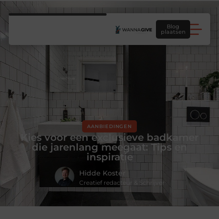
Blog
plaatsen
AANBIEDINGEN
Kies voor een exclusieve badkamer
die jarenlang meegaat: Tips en
inspiratie
Hidde Koster
Creatief redacteur & Schrijver