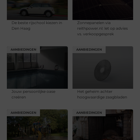
De beste rijschool kiezen in
Zonnepanelen via
Den Haag
reithpower.nl: let op advies
vs. verkoopgesprek
AANBIEDINGEN
AANBIEDINGEN
Jouw persoonlijke oase
Het geheim achter
creëren
hoogwaardige zaagbladen
AANBIEDINGEN
AANBIEDINGEN