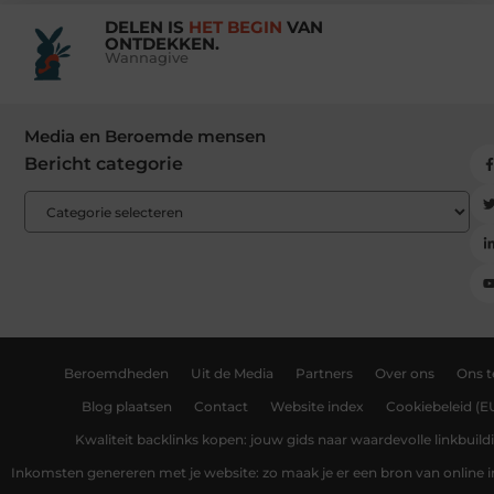
DELEN IS
HET BEGIN
VAN
ONTDEKKEN.
Wannagive
Media en Beroemde mensen
Bericht categorie
Beroemdheden
Uit de Media
Partners
Over ons
Ons 
Blog plaatsen
Contact
Website index
Cookiebeleid (E
Kwaliteit backlinks kopen: jouw gids naar waardevolle linkbuild
Inkomsten genereren met je website: zo maak je er een bron van online