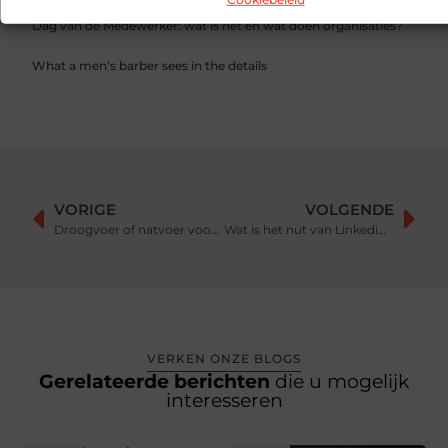
Dag van de Medewerker: wat is het en wat doen organisaties?
What a men’s barber sees in the details
VORIGE
VOLGENDE
Droogvoer of natvoer voor je kat?
Wat is het nut van Linkedin voor bedrijven?
VERKEN ONZE BLOGS
Gerelateerde berichten
die u mogelijk
interesseren