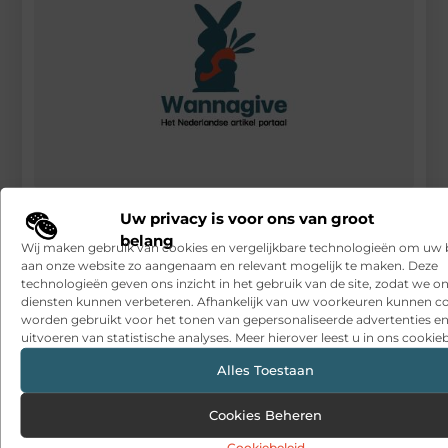
Veilig het water in: koop hier uw trimvest en
Uw privacy is voor ons van groot
ademautomaat
belang
Wij maken gebruik van cookies en vergelijkbare technologieën om uw
RECENTE BERICHTEN
aan onze website zo aangenaam en relevant mogelijk te maken. Deze
technologieën geven ons inzicht in het gebruik van de site, zodat we o
Snelle sfeerverbetering met accessoires die altijd passen
diensten kunnen verbeteren. Afhankelijk van uw voorkeuren kunnen c
worden gebruikt voor het tonen van gepersonaliseerde advertenties en
Een deur die open blijft zonder gedoe
uitvoeren van statistische analyses. Meer hierover leest u in ons cookieb
Sitcon: Specialist in beveiligingsoplossingen en
Alles Toestaan
detectietechnologie
Cookies Beheren
Hoe contentmarketing evolueert in het tijdperk van AI-
gegenereerde antwoorden
Cookiebeleid