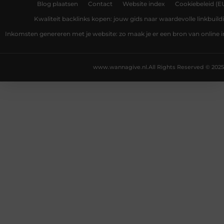
Blog plaatsen
Contact
Website index
Cookiebeleid (E
Kwaliteit backlinks kopen: jouw gids naar waardevolle linkbuild
Inkomsten genereren met je website: zo maak je er een bron van online
www.wannagive.nl.
All Rights Reserved © 2025