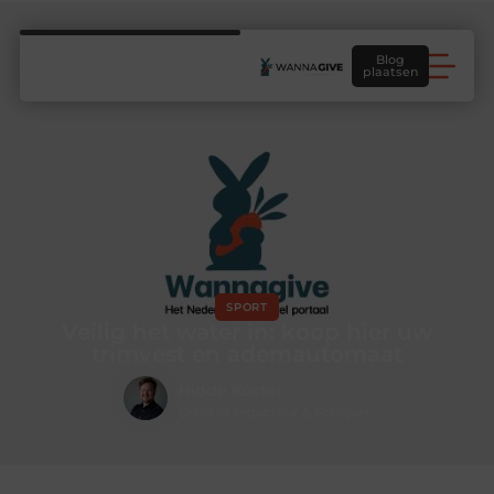
Blog
plaatsen
SPORT
Veilig het water in: koop hier uw
trimvest en ademautomaat
Hidde Koster
Creatief redacteur & Schrijver