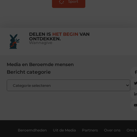
Sport
DELEN IS
HET BEGIN
VAN
ONTDEKKEN.
Wannagive
Media en Beroemde mensen
Bericht categorie
Beroemdheden
Uit de Media
Partners
Over ons
Ons 