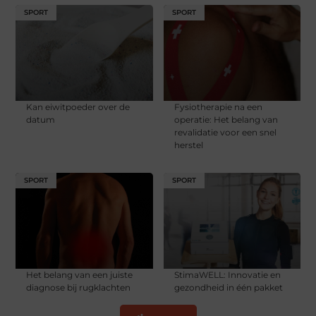
SPORT
SPORT
Kan eiwitpoeder over de
Fysiotherapie na een
datum
operatie: Het belang van
revalidatie voor een snel
herstel
SPORT
SPORT
Het belang van een juiste
StimaWELL: Innovatie en
diagnose bij rugklachten
gezondheid in één pakket