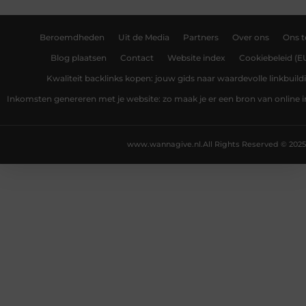
Beroemdheden
Uit de Media
Partners
Over ons
Ons 
Blog plaatsen
Contact
Website index
Cookiebeleid (E
Kwaliteit backlinks kopen: jouw gids naar waardevolle linkbuild
Inkomsten genereren met je website: zo maak je er een bron van online
www.wannagive.nl.
All Rights Reserved © 2025