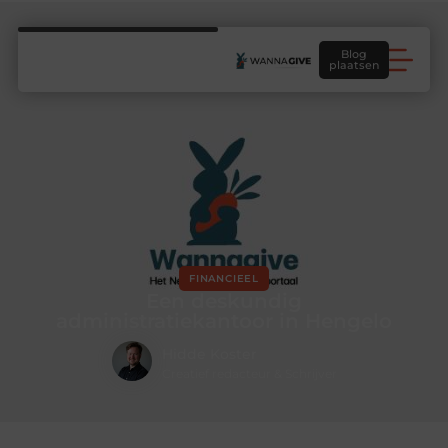
Blog
plaatsen
FINANCIEEL
Een deskundig
administratiekantoor in Hengelo
Hidde Koster
Creatief redacteur & Schrijver