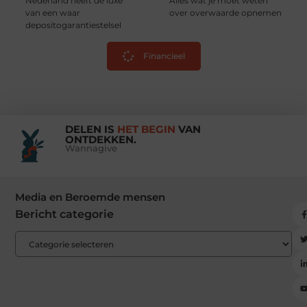
Nederland heeft de luxe
Alles wat je moet weten
van een waar
over overwaarde opnemen
depositogarantiestelsel
Financieel
DELEN IS
HET BEGIN
VAN
ONTDEKKEN.
Wannagive
Media en Beroemde mensen
Bericht categorie