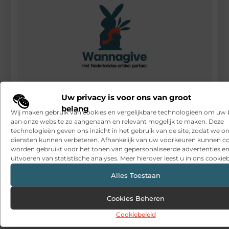
Uw privacy is voor ons van groot
belang
Incassobureau
Wij maken gebruik van cookies en vergelijkbare technologieën om uw
aan onze website zo aangenaam en relevant mogelijk te maken. Deze
RECENTE BERICHTEN
technologieën geven ons inzicht in het gebruik van de site, zodat we o
diensten kunnen verbeteren. Afhankelijk van uw voorkeuren kunnen c
Snelle sfeerverbetering met accessoires die altijd passen
worden gebruikt voor het tonen van gepersonaliseerde advertenties en
uitvoeren van statistische analyses. Meer hierover leest u in ons cookieb
Een deur die open blijft zonder gedoe
Alles Toestaan
Sitcon: Specialist in beveiligingsoplossingen en
detectietechnologie
Cookies Beheren
Hoe contentmarketing evolueert in het tijdperk van AI-
Cookiebeleid
gegenereerde antwoorden