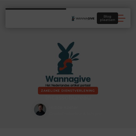
Blog
plaatsen
ZAKELIJKE DIENSTVERLENING
Incassobureau
Hidde Koster
Creatief redacteur & Schrijver