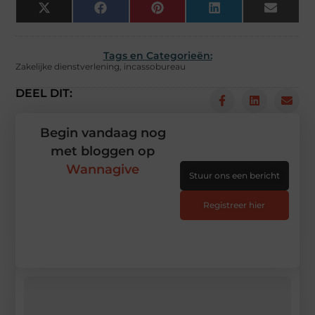
X
Facebook
Pinterest
LinkedIn
Email
(Twitter)
Tags en Categorieën:
Zakelijke dienstverlening
,
incassobureau
DEEL DIT:
Begin vandaag nog
met bloggen op
Wannagive
Stuur ons een bericht
Registreer hier