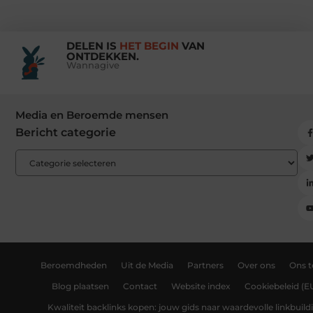
DELEN IS
HET BEGIN
VAN
ONTDEKKEN.
Wannagive
Media en Beroemde mensen
Bericht categorie
Beroemdheden
Uit de Media
Partners
Over ons
Ons 
Blog plaatsen
Contact
Website index
Cookiebeleid (E
Kwaliteit backlinks kopen: jouw gids naar waardevolle linkbuild