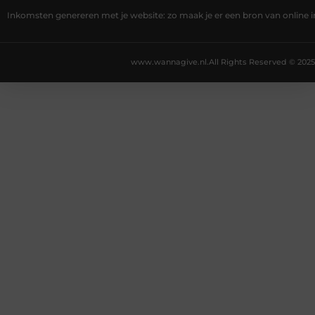
Inkomsten genereren met je website: zo maak je er een bron van online
www.wannagive.nl.
All Rights Reserved © 2025