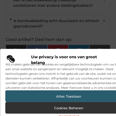
Kan ik bamboekleding makkelijk
▼
combineren met andere kledingstukken?
Is bamboekleding echt duurzaam en ethisch
▼
geproduceerd?
Goed artikel? Deel hem dan op:
X
Facebook
Pinterest
LinkedIn
Email
(Twitter)
Uw privacy is voor ons van groot
belang
Wij maken gebruik van cookies en vergelijkbare technologieën om uw
Tags en Categorieën:
aan onze website zo aangenaam en relevant mogelijk te maken. Deze
Aanbiedingen
technologieën geven ons inzicht in het gebruik van de site, zodat we o
diensten kunnen verbeteren. Afhankelijk van uw voorkeuren kunnen c
DEEL DIT:
worden gebruikt voor het tonen van gepersonaliseerde advertenties en
uitvoeren van statistische analyses. Meer hierover leest u in ons cookieb
Begin vandaag nog
Alles Toestaan
met bloggen op
Cookies Beheren
Wannagive
Stuur ons een bericht