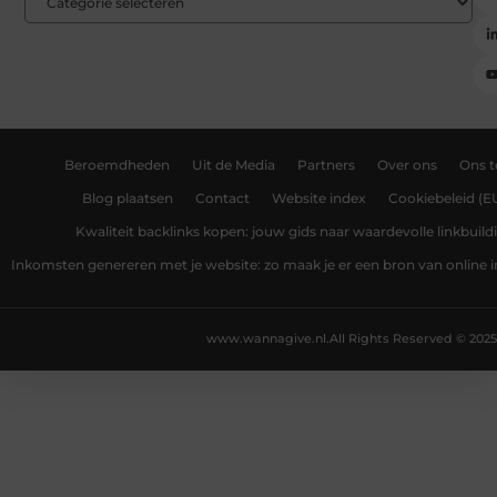
Beroemdheden
Uit de Media
Partners
Over ons
Ons 
Blog plaatsen
Contact
Website index
Cookiebeleid (E
Kwaliteit backlinks kopen: jouw gids naar waardevolle linkbuild
Inkomsten genereren met je website: zo maak je er een bron van online
www.wannagive.nl.
All Rights Reserved © 2025