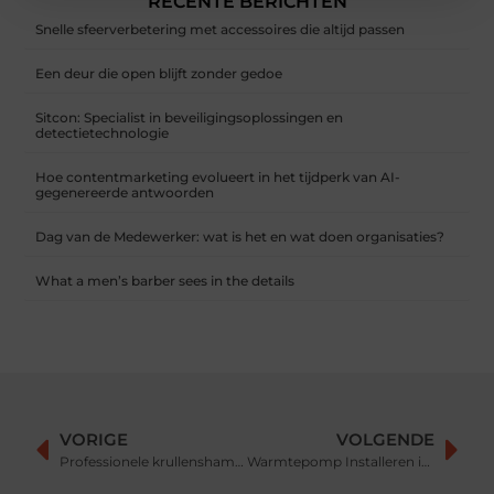
RECENTE BERICHTEN
Snelle sfeerverbetering met accessoires die altijd passen
Een deur die open blijft zonder gedoe
Sitcon: Specialist in beveiligingsoplossingen en
detectietechnologie
Hoe contentmarketing evolueert in het tijdperk van AI-
gegenereerde antwoorden
Dag van de Medewerker: wat is het en wat doen organisaties?
What a men’s barber sees in the details
VORIGE
VOLGENDE
Professionele krullenshampoo voor kappers
Warmtepomp Installeren in Friesland: De Slimme Keuze voor Duurzaam Wonen