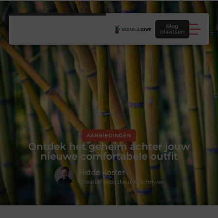
Blog
plaatsen
AANBIEDINGEN
Ontdek het geheim achter jouw
nieuwe comfortabele outfit
Hidde Koster
Creatief redacteur & Schrijver