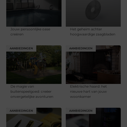
Jouw persoonlijke oase
Het geheim achter
creëren
hoogwaardige zaagbladen
AANBIEDINGEN
AANBIEDINGEN
De magie van
Elektrische haard: het
buitenspeelgoed: creëer
nieuwe hart van jouw
onvergetelijke avonturen
woonkamer
AANBIEDINGEN
AANBIEDINGEN