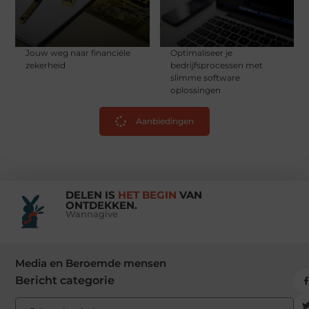
Jouw weg naar financiële
Optimaliseer je
zekerheid
bedrijfsprocessen met
slimme software
oplossingen
Aanbiedingen
DELEN IS
HET BEGIN
VAN
ONTDEKKEN.
Wannagive
Media en Beroemde mensen
Bericht categorie