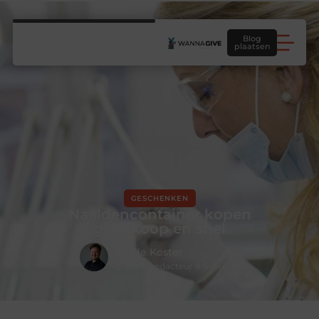
Blog
plaatsen
GESCHENKEN
Naaldencontainer kopen
goedkoop en snel
Hidde Koster
Creatief redacteur & Schrijver