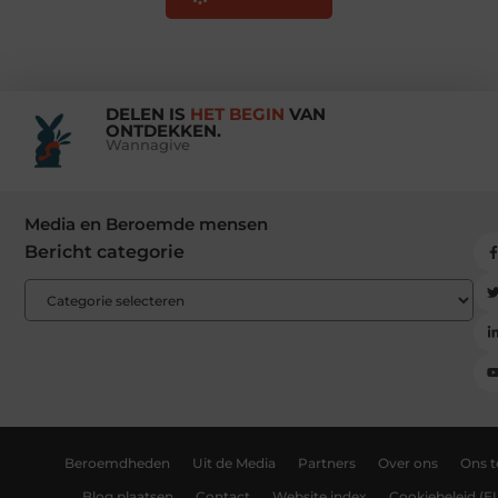
DELEN IS
HET BEGIN
VAN
ONTDEKKEN.
Wannagive
Media en Beroemde mensen
Bericht categorie
Beroemdheden
Uit de Media
Partners
Over ons
Ons 
Blog plaatsen
Contact
Website index
Cookiebeleid (E