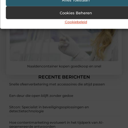
Cookies Beheren
Cookiebeleid
Naaldencontainer kopen goedkoop en snel
RECENTE BERICHTEN
Snelle sfeerverbetering met accessoires die altijd passen
Een deur die open blijft zonder gedoe
Sitcon: Specialist in beveiligingsoplossingen en
detectietechnologie
Hoe contentmarketing evolueert in het tijdperk van AI-
gegenereerde antwoorden