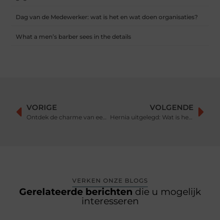
Dag van de Medewerker: wat is het en wat doen organisaties?
What a men’s barber sees in the details
VORIGE
VOLGENDE
Ontdek de charme van een vakantiewoning in Normandië
Hernia uitgelegd: Wat is het precies, wat zijn de symptomen, en hoe wordt het behandeld?
VERKEN ONZE BLOGS
Gerelateerde berichten
die u mogelijk
interesseren