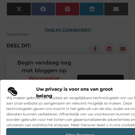
X
Facebook
Pinterest
LinkedIn
Email
(Twitter)
Tags en Categorieën:
Geschenken
DEEL DIT:
Begin vandaag nog
met bloggen op
Wannagive
Stuur ons een bericht
Uw privacy is voor ons van groot
Registreer hier
belang
Wij maken gebruik van cookies en vergelijkbare technologieën om uw
aan onze website zo aangenaam en relevant mogelijk te maken. Deze
technologieën geven ons inzicht in het gebruik van de site, zodat we o
diensten kunnen verbeteren. Afhankelijk van uw voorkeuren kunnen c
worden gebruikt voor het tonen van gepersonaliseerde advertenties en
uitvoeren van statistische analyses. Meer hierover leest u in ons cookieb
Alles Toestaan