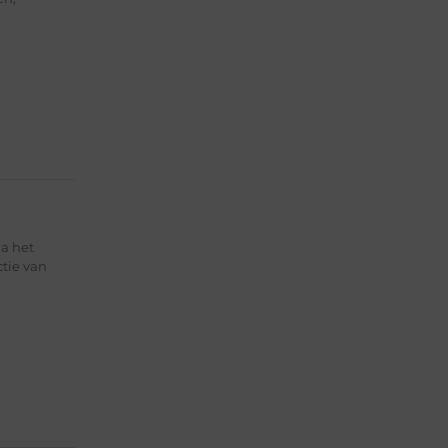
a het
ctie van