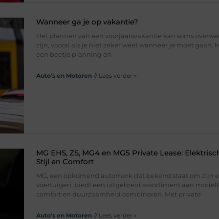
Wanneer ga je op vakantie?
Het plannen van een voorjaarsvakantie kan soms overw
zijn, vooral als je niet zeker weet wanneer je moet gaan.
een beetje planning en
Auto's en Motoren
// Lees verder »
MG EHS, ZS, MG4 en MG5 Private Lease: Elektrisch
Stijl en Comfort
MG, een opkomend automerk dat bekend staat om zijn el
voertuigen, biedt een uitgebreid assortiment aan modellen
comfort en duurzaamheid combineren. Met private
Auto's en Motoren
// Lees verder »