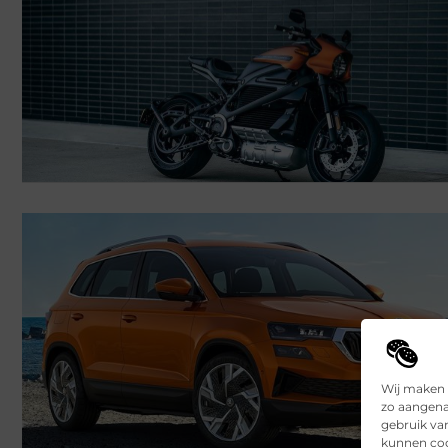
Wij maken 
zo aangena
gebruik va
kunnen coo