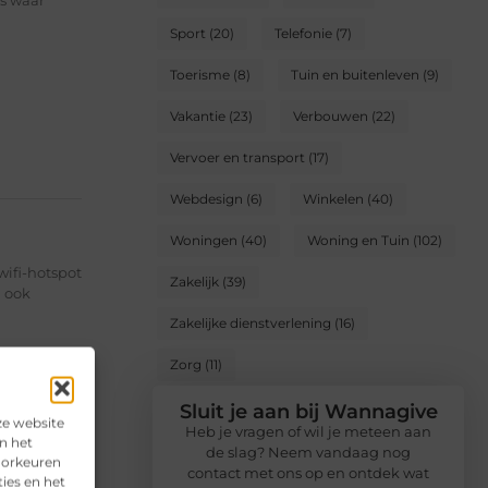
s waar
Sport
(20)
Telefonie
(7)
Toerisme
(8)
Tuin en buitenleven
(9)
Vakantie
(23)
Verbouwen
(22)
Vervoer en transport
(17)
Webdesign
(6)
Winkelen
(40)
Woningen
(40)
Woning en Tuin
(102)
wifi-hotspot
Zakelijk
(39)
n ook
Zakelijke dienstverlening
(16)
Zorg
(11)
Sluit je aan bij Wannagive
ze website
Heb je vragen of wil je meteen aan
n het
de slag? Neem vandaag nog
voorkeuren
contact met ons op en ontdek wat
ies en het