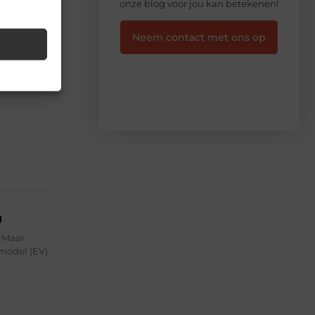
onze blog voor jou kan betekenen!
Neem contact met ons op
en
r te
g
. Maar
 model (EV)