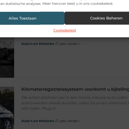
an statistische analyses. Meer hierover leest u in ons cookiebeleid.
Demper verwijderen van je uitlaat.
Alles Toestaan
Cookies Beheren
Demper verwijderen van je uitlaat. Geluiddempers zijn e
apparaat dat wordt gebruikt om het geluid van een moto
Cookiebeleid
verminderen en de uitlaatgasstroom te regelen.
Auto's en Motoren
// Lees verder »
Kilometerregistratiesysteem voorkomt u bijtellin
We willen allemaal wel in een mooie, nieuwe auto rijden
auto’s worden steeds duurder, zeker als je een elektrisch
wilt rijden. Plug-in
Auto's en Motoren
// Lees verder »