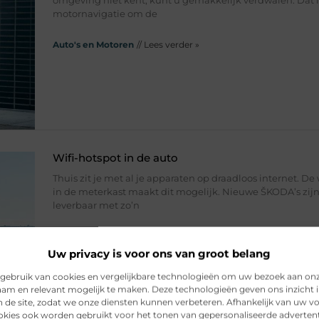
omgeving niet kent, kunt u gemakkelijk verdwalen. Dat i
motornavigatie om de
Auto's en Motoren
// Lees verder »
Wifi-hotspot in de auto
Thuis zit je met al je apparaten op draadloos internet. De 
in de meterkast maakt dit mogelijk. Nieuwe ŠKODA’s zij
leverbaar met zo’n
Auto's en Motoren
// Lees verder »
Uw privacy is voor ons van groot belang
gebruik van cookies en vergelijkbare technologieën om uw bezoek aan on
am en relevant mogelijk te maken. Deze technologieën geven ons inzicht i
n de site, zodat we onze diensten kunnen verbeteren. Afhankelijk van uw 
kies ook worden gebruikt voor het tonen van gepersonaliseerde advertent