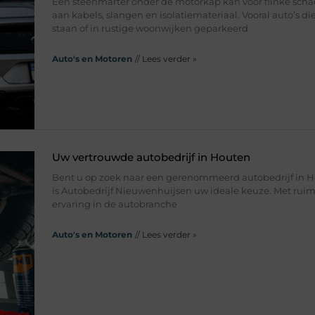
Een steenmarter onder de motorkap kan voor flinke sch
aan kabels, slangen en isolatiemateriaal. Vooral auto’s di
staan of in rustige woonwijken geparkeerd
Auto's en Motoren
// Lees verder »
Uw vertrouwde autobedrijf in Houten
Bent u op zoek naar een gerenommeerd autobedrijf in 
is Autobedrijf Nieuwenhuijsen uw ideale keuze. Met ruim 
ervaring in de autobranche
Auto's en Motoren
// Lees verder »