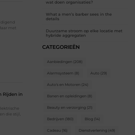
wat doen organisaties?
What a men’s barber sees in the
details
eldigend
 Maar met
Duurzame stroom op elke locatie met
hybride aggregaten
CATEGORIEËN
Aanbiedingen
(208)
Alarmsysteem
(8)
Auto
(29)
Auto's en Motoren
(24)
 Rijden in
Banen en opleidingen
(8)
Beauty en verzorging
(21)
ektrische
 die stijl,
Bedrijven
(180)
Blog
(14)
Cadeau
(16)
Dienstverlening
(49)