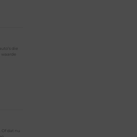
uto’s die
e waarde
 Of dat nu
en,