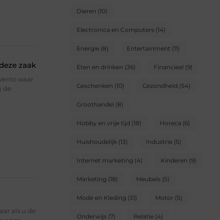
Dieren
(10)
Electronica en Computers
(14)
Energie
(8)
Entertainment
(11)
 deze zaak
Eten en drinken
(36)
Financieel
(9)
Venlo waar
Geschenken
(10)
Gezondheid
(54)
j de
Groothandel
(8)
Hobby en vrije tijd
(18)
Horeca
(6)
Huishoudelijk
(13)
Industrie
(5)
Internet marketing
(4)
Kinderen
(9)
Marketing
(18)
Meubels
(5)
Mode en Kleding
(31)
Motor
(5)
ar als u de
Onderwijs
(7)
Relatie
(4)