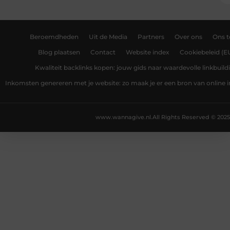
Beroemdheden
Uit de Media
Partners
Over ons
Ons 
Blog plaatsen
Contact
Website index
Cookiebeleid (E
Kwaliteit backlinks kopen: jouw gids naar waardevolle linkbuild
Inkomsten genereren met je website: zo maak je er een bron van online
www.wannagive.nl.
All Rights Reserved © 2025