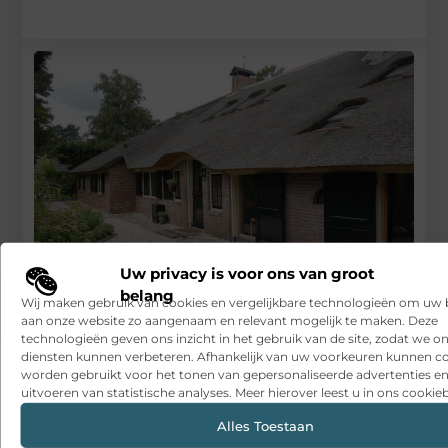
Uw privacy is voor ons van groot
belang
Wij maken gebruik van cookies en vergelijkbare technologieën om uw
Hoe makelaars in Hilversum de verkoopbegeleiding van uw
aan onze website zo aangenaam en relevant mogelijk te maken. Deze
woning transformeren
technologieën geven ons inzicht in het gebruik van de site, zodat we o
diensten kunnen verbeteren. Afhankelijk van uw voorkeuren kunnen c
RECENTE BERICHTEN
worden gebruikt voor het tonen van gepersonaliseerde advertenties en
uitvoeren van statistische analyses. Meer hierover leest u in ons cookieb
Snelle sfeerverbetering met accessoires die altijd passen
Alles Toestaan
Een deur die open blijft zonder gedoe