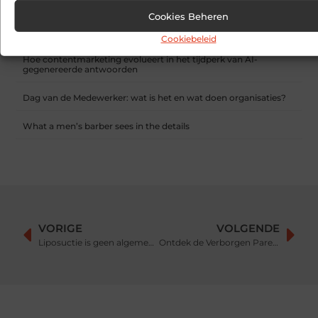
Cookies Beheren
Sitcon: Specialist in beveiligingsoplossingen en
detectietechnologie
Cookiebeleid
Hoe contentmarketing evolueert in het tijdperk van AI-
gegenereerde antwoorden
Dag van de Medewerker: wat is het en wat doen organisaties?
What a men’s barber sees in the details
VORIGE
VOLGENDE
Liposuctie is geen algemene methode om gewicht te verliezen
Ontdek de Verborgen Parel van Hilversum – Top 5 Wandelroutes