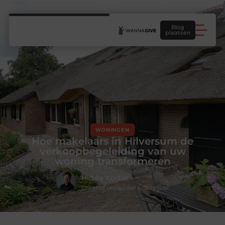
Blog
plaatsen
WONINGEN
Hoe makelaars in Hilversum de
verkoopbegeleiding van uw
woning transformeren
Hidde Koster
Creatief redacteur & Schrijver