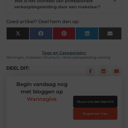
Wat is het voordeel van professionele
▼
verkoopbegeleiding door een makelaar?
Goed artikel? Deel hem dan op:
X
Facebook
Pinterest
LinkedIn
Email
(Twitter)
Tags en Categorieën:
Woningen
,
makelaar Hilversum
,
Verkoopbegeleiding woning
DEEL DIT:
Begin vandaag nog
met bloggen op
Wannagive
Stuur ons een bericht
Registreer hier