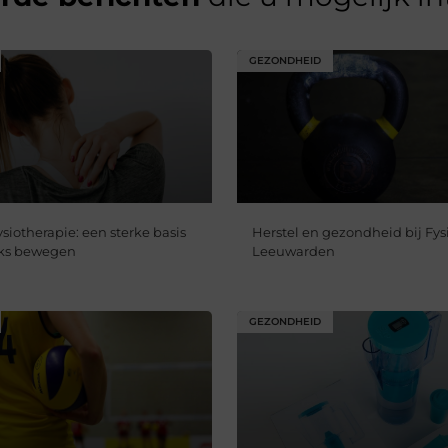
GEZONDHEID
siotherapie: een sterke basis
Herstel en gezondheid bij Fys
jks bewegen
Leeuwarden
GEZONDHEID