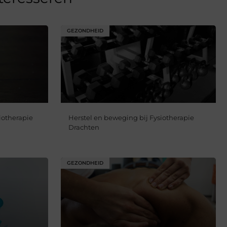
GEZONDHEID
iotherapie
Herstel en beweging bij Fysiotherapie
Drachten
GEZONDHEID