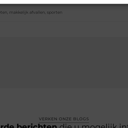
eten
,
makkelijk afvallen
,
sporten
VERKEN ONZE BLOGS
erde berichten
die u mogelijk i