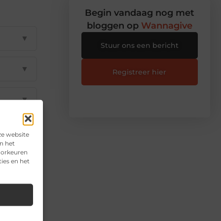
Begin vandaag nog met
bloggen op
Wannagive
▼
Stuur ons een bericht
▼
Registreer hier
▼
▼
ze website
n het
voorkeuren
▼
ies en het
il