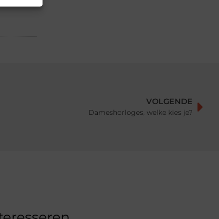
VOLGENDE
Dameshorloges, welke kies je?
nteresseren