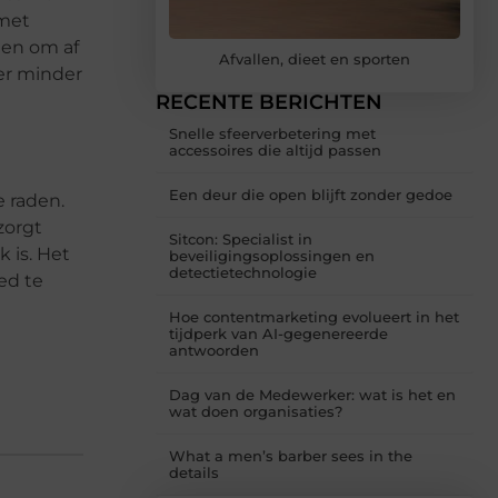
 met
nen om af
Afvallen, dieet en sporten
er minder
RECENTE BERICHTEN
Snelle sfeerverbetering met
accessoires die altijd passen
Een deur die open blijft zonder gedoe
e raden.
zorgt
Sitcon: Specialist in
 is. Het
beveiligingsoplossingen en
detectietechnologie
ed te
Hoe contentmarketing evolueert in het
tijdperk van AI-gegenereerde
antwoorden
Dag van de Medewerker: wat is het en
wat doen organisaties?
What a men’s barber sees in the
details