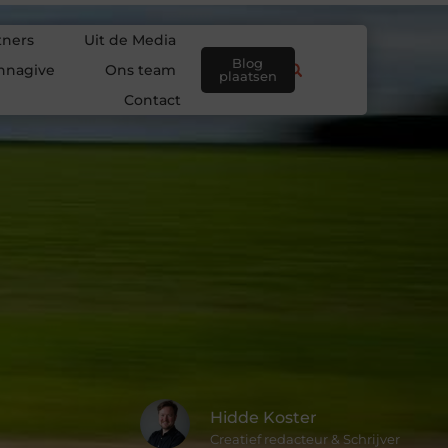
tners
Uit de Media
Blog
nnagive
Ons team
plaatsen
Contact
Hidde Koster
Creatief redacteur & Schrijver