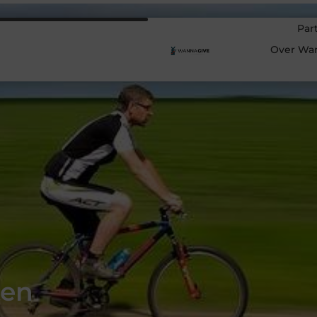
Par
Over Wa
ten