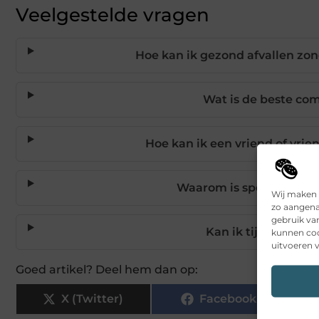
Veelgestelde vragen
Hoe kan ik gezond afvallen zon
Wat is de beste com
Hoe kan ik een vriend of vr
Waarom is sporten buite
Wij maken 
zo aangena
gebruik va
Kan ik tijdens een 
kunnen coo
uitvoeren v
Goed artikel? Deel hem dan op:
X (Twitter)
Facebook