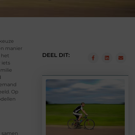
 keuze
en manier
DEEL DIT:
 het
 iets
milie
d
 iemand
eeld. Op
dellen
Ga samen