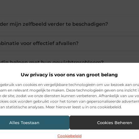
der mijn zelfbeeld verder te beschadigen?
binatie voor effectief afvallen?
iendin helpen met hun gewichtsprobleem?
Uw privacy is voor ons van groot belang
n beter dan alleen binnen trainen?
gebruik van cookies en vergelijkbare technologieën om uw bezoek aan on
am en relevant mogelijk te maken. Deze technologieën geven ons inzicht i
n de site, zodat we onze diensten kunnen verbeteren. Afhankelijk van uw 
dieet af en toe ongesond eten?
kies ook worden gebruikt voor het tonen van gepersonaliseerde advertent
an statistische analyses. Meer hierover leest u in ons cookiebeleid.
Alles Toestaan
Cookies Beheren
Pinterest
LinkedIn
Ema
Cookiebeleid