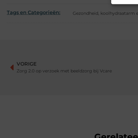
Tags en Categorieën:
Gezondheid
,
koolhydraatarm 
VORIGE
Zorg 2.0 op verzoek met beeldzorg bij Vcare
Gerelate