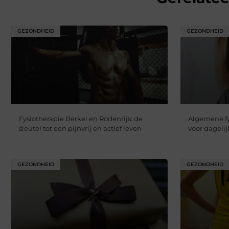
GEZONDHEID
GEZONDHEID
Fysiotherapie Berkel en Rodenrijs: de
Algemene fy
sleutel tot een pijnvrij en actief leven
voor dageli
GEZONDHEID
GEZONDHEID