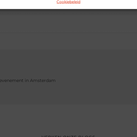
Pinterest
LinkedIn
Ema
Cookiebeleid
uw evenement in Amsterdam