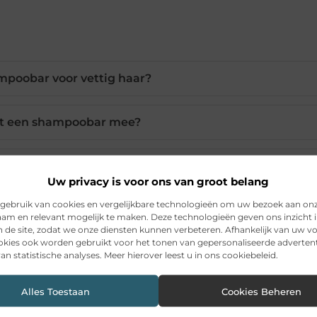
mpoobar voor vettig haar?
at een shampoobar mee?
o effectief als vloeibare shampoo?
Uw privacy is voor ons van groot belang
gebruik van cookies en vergelijkbare technologieën om uw bezoek aan on
e een shampoobar correct?
am en relevant mogelijk te maken. Deze technologieën geven ons inzicht i
n de site, zodat we onze diensten kunnen verbeteren. Afhankelijk van uw 
kies ook worden gebruikt voor het tonen van gepersonaliseerde advertent
ars milieuvriendelijker?
an statistische analyses. Meer hierover leest u in ons cookiebeleid.
Alles Toestaan
Cookies Beheren