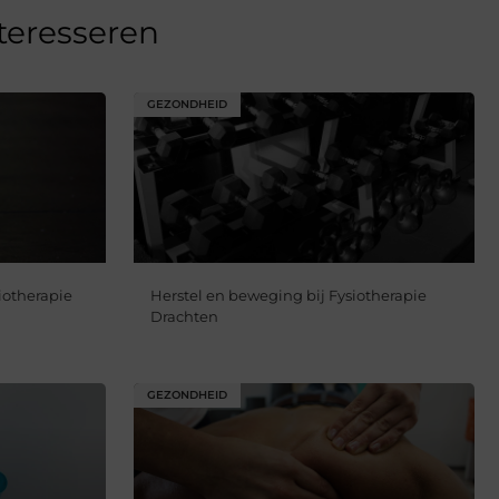
nteresseren
GEZONDHEID
iotherapie
Herstel en beweging bij Fysiotherapie
Drachten
GEZONDHEID