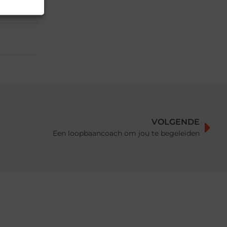
il
VOLGENDE
Een loopbaancoach om jou te begeleiden