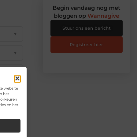
Begin vandaag nog met
bloggen op
Wannagive
Stuur ons een bericht
▼
Registreer hier
▼
▼
ze website
▼
n het
voorkeuren
ies en het
▼