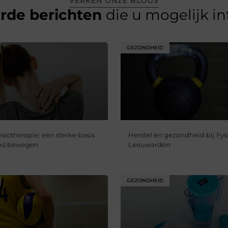
VERKEN ONZE BLOGS
erde berichten
die u mogelijk i
GEZONDHEID
siotherapie: een sterke basis
Herstel en gezondheid bij Fys
jks bewegen
Leeuwarden
GEZONDHEID