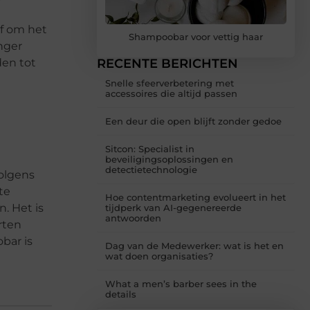
f om het
Shampoobar voor vettig haar
nger
den tot
RECENTE BERICHTEN
Snelle sfeerverbetering met
accessoires die altijd passen
Een deur die open blijft zonder gedoe
Sitcon: Specialist in
beveiligingsoplossingen en
detectietechnologie
volgens
te
Hoe contentmarketing evolueert in het
. Het is
tijdperk van AI-gegenereerde
antwoorden
rten
bar is
Dag van de Medewerker: wat is het en
wat doen organisaties?
What a men’s barber sees in the
details