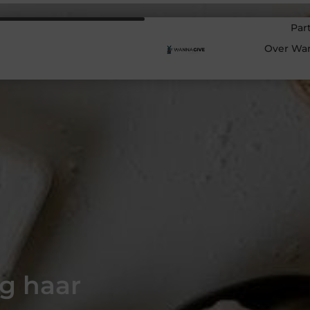
Par
Over Wa
g haar