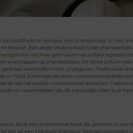
de hoofdhuid te reinigen. Een shampoo bar zit niet in e
n en kleuren. Een ander onderscheid is dat shampoobars
hampoo bar vet haar
gebruiken natuurlijke ingrediënten
sen overstappen op shampoobars. Dit dikke schuim heef
it geld aan vloeistoffen hebt uitgegeven. Traditionele s
e haar en huid. Sommige van deze conserveermiddelen be
dat ze alle natuurlijke componenten bevatten. Tradition
liën en wasmiddelen die de natuurlijke oliën in je haa
ampoos. Als je een shampoobar kiest die geschikt is voor j
tief zijn als een vloeibare shampoo. Veel getuigenissen 