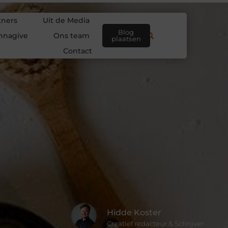
tners
Uit de Media
Blog
nnagive
Ons team
plaatsen
Contact
Hidde Koster
Creatief redacteur & Schrijver