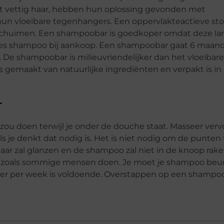
t vettig haar, hebben hun oplossing gevonden met
un vloeibare tegenhangers. Een oppervlakteactieve sto
t schuimen. Een shampoobar is goedkoper omdat deze la
 fles shampoo bij aankoop. Een shampoobar gaat 6 maan
t. De shampoobar is milieuvriendelijker dan het vloeibare
is gemaakt van natuurlijke ingrediënten en verpakt is in
r
zou doen terwijl je onder de douche staat. Masseer ver
 je denkt dat nodig is. Het is niet nodig om de punten 
ar zal glanzen en de shampoo zal niet in de knoop raken
n zoals sommige mensen doen. Je moet je shampoo beu
er per week is voldoende. Overstappen op een shampoo