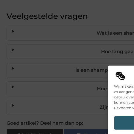
Veelgestelde vragen
Wat is een sha
Hoe lang ga
Is een shampoobar net z
Wij maken 
Hoe gebruik j
zo aangena
gebruik va
kunnen coo
Zijn shampoob
uitvoeren v
Goed artikel? Deel hem dan op: