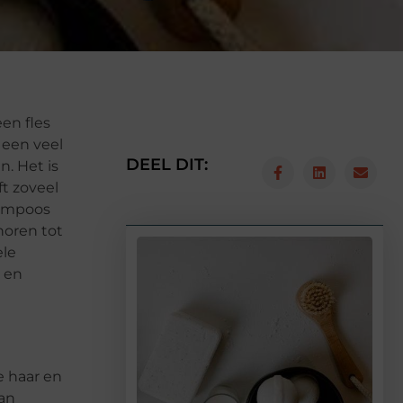
en fles
 een veel
DEEL DIT:
. Het is
t zoveel
hampoos
horen tot
ele
r en
e haar en
van