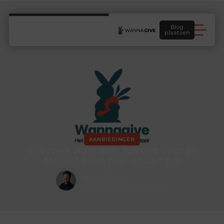
Blog
plaatsen
AANBIEDINGEN
Op zoek naar een tuinset voor je
terras? Lees hier onze tips!
Hidde Koster
Creatief redacteur & Schrijver