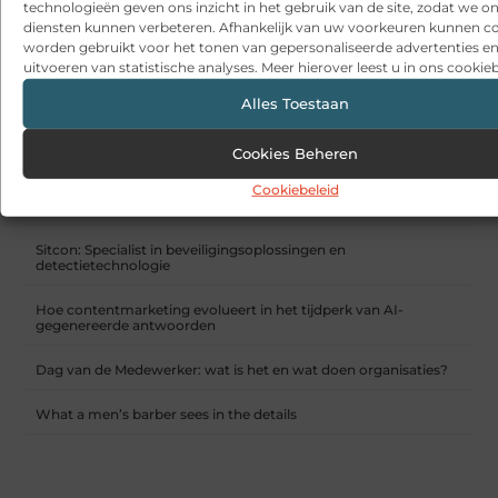
technologieën geven ons inzicht in het gebruik van de site, zodat we o
diensten kunnen verbeteren. Afhankelijk van uw voorkeuren kunnen c
worden gebruikt voor het tonen van gepersonaliseerde advertenties en
uitvoeren van statistische analyses. Meer hierover leest u in ons cookieb
Op zoek naar een tuinset voor je terras? Lees hier onze tips!
Alles Toestaan
RECENTE BERICHTEN
Cookies Beheren
Snelle sfeerverbetering met accessoires die altijd passen
Cookiebeleid
Een deur die open blijft zonder gedoe
Sitcon: Specialist in beveiligingsoplossingen en
detectietechnologie
Hoe contentmarketing evolueert in het tijdperk van AI-
gegenereerde antwoorden
Dag van de Medewerker: wat is het en wat doen organisaties?
What a men’s barber sees in the details