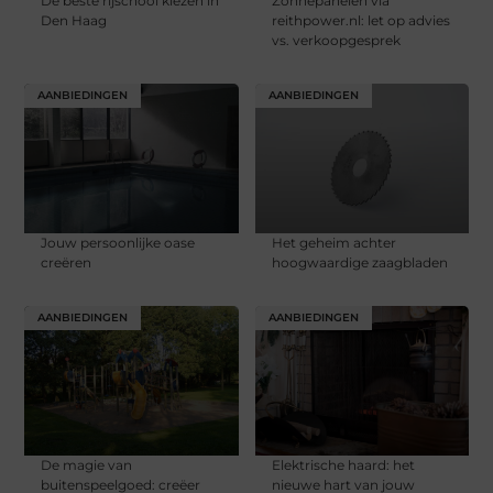
De beste rijschool kiezen in
Zonnepanelen via
Den Haag
reithpower.nl: let op advies
vs. verkoopgesprek
AANBIEDINGEN
AANBIEDINGEN
Jouw persoonlijke oase
Het geheim achter
creëren
hoogwaardige zaagbladen
AANBIEDINGEN
AANBIEDINGEN
De magie van
Elektrische haard: het
buitenspeelgoed: creëer
nieuwe hart van jouw