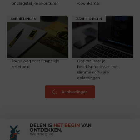
onvergetelijke avonturen
woonkamer
AANBIEDINGEN
AANBIEDINGEN
Jouw weg naar financiële
Optimaliseer je
zekerheid
bedrijfsprocessen met
slimme software
oplossingen
Aanbiedingen
DELEN IS
HET BEGIN
VAN
ONTDEKKEN.
Wannagive