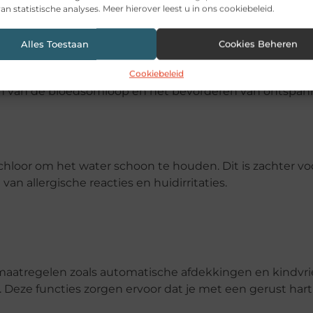
an statistische analyses. Meer hierover leest u in ons cookiebeleid.
Alles Toestaan
Cookies Beheren
Cookiebeleid
andere functies die een therapeutische massage bieden
eren van de bloedsomloop en het bevorderen van ontspan
loor om het water schoon te houden. Dit is zachter vo
n allergische reacties en huidirritaties.
idsmaatregelen zoals automatische afdekkingen en kindvri
t. Deze functies zorgen ervoor dat je met een gerust har