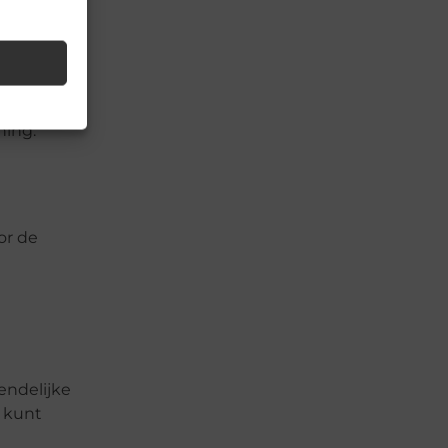
. Dit kan
ning.
or de
endelijke
t kunt