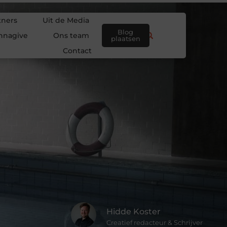
tners
Uit de Media
Blog
nnagive
Ons team
plaatsen
Contact
Hidde Koster
Creatief redacteur & Schrijver