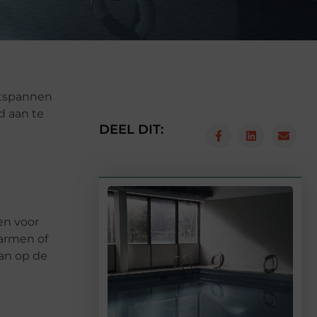
ntspannen
d aan te
DEEL DIT:
en voor
armen of
kan op de