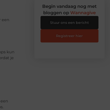
Begin vandaag nog met
bloggen op
Wannagive
r een
Stuur ons een bericht
Registreer hier
pps kun
rdat je
r een
s.