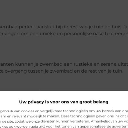
bad perfect aansluit bij de rest van je tuin en huis. J
erkingen om een unieke en persoonlijke oase te creëren
planten kunnen je zwembad een rustieke en serene uitst
 overgang tussen je zwembad en de rest van je tuin.
Uw privacy is voor ons van groot belang
wegingen bij het kiezen van een zwembad. Zwembaden m
gebruik van cookies en vergelijkbare technologieën om uw bezoek aan on
eden een gezondere zwemervaring. Hydrotherapie kan he
am en relevant mogelijk te maken. Deze technologieën geven ons inzicht i
oedsomloop, terwijl zoutwaterzwembaden zachter zijn vo
n de site, zodat we onze diensten kunnen verbeteren. Afhankelijk van uw 
kies ook worden gebruikt voor het tonen van gepersonaliseerde advertent