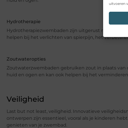
huid en ogen.
uitvoeren v
Hydrotherapie
Hydrotherapiezwembaden zijn uitgerust met jets en 
helpen bij het verlichten van spierpijn, het verbet
Zoutwateropties
Zoutwaterzwembaden gebruiken zout in plaats van ch
huid en ogen en kan ook helpen bij het verminderen va
Veiligheid
Last but not least, veiligheid. Innovatieve veilighe
ontwerpen zijn essentieel, vooral als je kinderen heb
genieten van je zwembad.