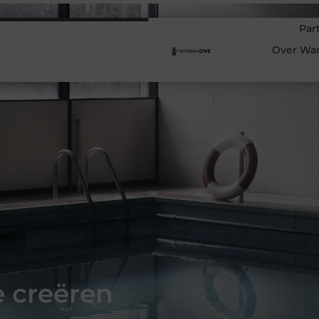
Par
Over Wa
e creëren