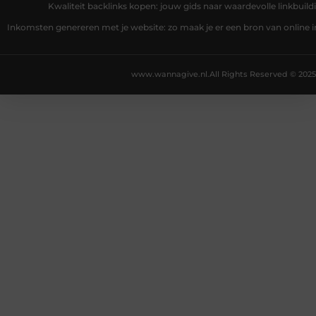
Kwaliteit backlinks kopen: jouw gids naar waardevolle linkbuild
Inkomsten genereren met je website: zo maak je er een bron van online
www.wannagive.nl.
All Rights Reserved © 2025