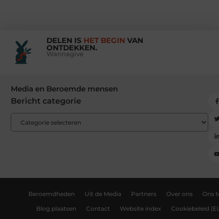
DELEN IS
HET BEGIN
VAN
ONTDEKKEN.
Wannagive
Media en Beroemde mensen
Bericht categorie
Beroemdheden
Uit de Media
Partners
Over ons
Ons 
Blog plaatsen
Contact
Website index
Cookiebeleid (E