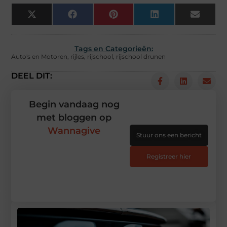
X
Facebook
Pinterest
LinkedIn
Email
(Twitter)
Tags en Categorieën:
Auto's en Motoren
,
rijles
,
rijschool
,
rijschool drunen
DEEL DIT:
Begin vandaag nog
met bloggen op
Wannagive
Stuur ons een bericht
Registreer hier