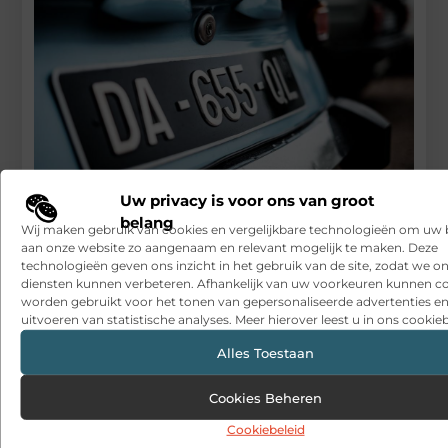
Uw privacy is voor ons van groot
belang
Wij maken gebruik van cookies en vergelijkbare technologieën om uw
Rijschool Drunen, een rijschool met ervaring
aan onze website zo aangenaam en relevant mogelijk te maken. Deze
technologieën geven ons inzicht in het gebruik van de site, zodat we o
RECENTE BERICHTEN
diensten kunnen verbeteren. Afhankelijk van uw voorkeuren kunnen c
Snelle sfeerverbetering met accessoires die altijd passen
worden gebruikt voor het tonen van gepersonaliseerde advertenties en
uitvoeren van statistische analyses. Meer hierover leest u in ons cookieb
Een deur die open blijft zonder gedoe
Alles Toestaan
Sitcon: Specialist in beveiligingsoplossingen en
detectietechnologie
Cookies Beheren
Hoe contentmarketing evolueert in het tijdperk van AI-
Cookiebeleid
gegenereerde antwoorden