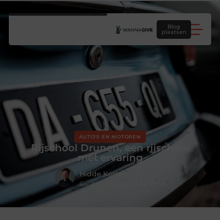
Blog
plaatsen
AUTO'S EN MOTOREN
Rijschool Drunen, een rijschool
met ervaring
Hidde Koster
Creatief redacteur & Schrijver