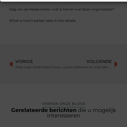
Dag van de Medewerker: wat is het en wat doen organisaties?
What a men’s barber sees in the details
VORIGE
VOLGENDE
Alles over stretchtent huren prijs
Leren tekenen en wat heb je nodig om te beginnen
VERKEN ONZE BLOGS
Gerelateerde berichten
die u mogelijk
interesseren