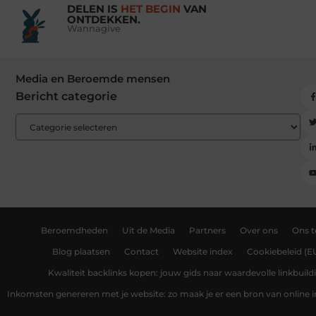
DELEN IS
HET BEGIN
VAN
ONTDEKKEN.
Wannagive
Media en Beroemde mensen
Bericht categorie
Beroemdheden
Uit de Media
Partners
Over ons
Ons 
Blog plaatsen
Contact
Website index
Cookiebeleid (E
Kwaliteit backlinks kopen: jouw gids naar waardevolle linkbuild
Inkomsten genereren met je website: zo maak je er een bron van online