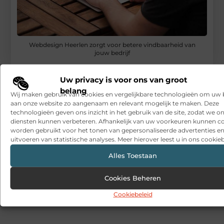
Webdesign Heerlen zorgt voor betere vindbaarheid van
jouw bedrijf
RECENTE BERICHTEN
Uw privacy is voor ons van groot
Snelle sfeerverbetering met accessoires die altijd passen
belang
Wij maken gebruik van cookies en vergelijkbare technologieën om uw
aan onze website zo aangenaam en relevant mogelijk te maken. Deze
Een deur die open blijft zonder gedoe
technologieën geven ons inzicht in het gebruik van de site, zodat we o
diensten kunnen verbeteren. Afhankelijk van uw voorkeuren kunnen c
Sitcon: Specialist in beveiligingsoplossingen en
worden gebruikt voor het tonen van gepersonaliseerde advertenties en
detectietechnologie
uitvoeren van statistische analyses. Meer hierover leest u in ons cookieb
Hoe contentmarketing evolueert in het tijdperk van AI-
Alles Toestaan
gegenereerde antwoorden
Cookies Beheren
Dag van de Medewerker: wat is het en wat doen organisaties?
Cookiebeleid
What a men’s barber sees in the details