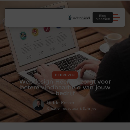
Blog
plaatsen
BEDRIJVEN
Webdesign Heerlen zorgt voor
betere vindbaarheid van jouw
bedrijf
Hidde Koster
Creatief redacteur & Schrijver