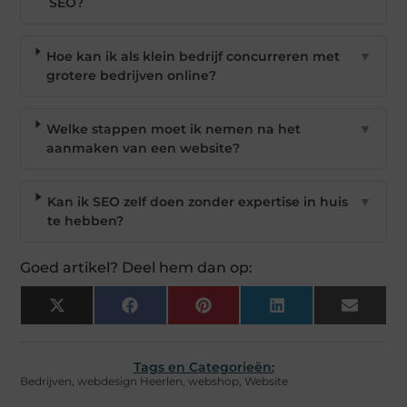
SEO?
Hoe kan ik als klein bedrijf concurreren met
▼
grotere bedrijven online?
Welke stappen moet ik nemen na het
▼
aanmaken van een website?
Kan ik SEO zelf doen zonder expertise in huis
▼
te hebben?
Goed artikel? Deel hem dan op:
X
Facebook
Pinterest
LinkedIn
Email
(Twitter)
Tags en Categorieën:
Bedrijven
,
webdesign Heerlen
,
webshop
,
Website