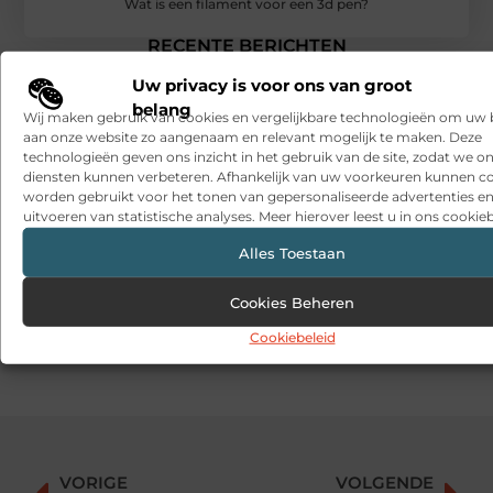
Wat is een filament voor een 3d pen?
RECENTE BERICHTEN
Snelle sfeerverbetering met accessoires die altijd passen
Uw privacy is voor ons van groot
belang
Wij maken gebruik van cookies en vergelijkbare technologieën om uw
Een deur die open blijft zonder gedoe
aan onze website zo aangenaam en relevant mogelijk te maken. Deze
technologieën geven ons inzicht in het gebruik van de site, zodat we o
Sitcon: Specialist in beveiligingsoplossingen en
diensten kunnen verbeteren. Afhankelijk van uw voorkeuren kunnen c
detectietechnologie
worden gebruikt voor het tonen van gepersonaliseerde advertenties en
uitvoeren van statistische analyses. Meer hierover leest u in ons cookieb
Hoe contentmarketing evolueert in het tijdperk van AI-
gegenereerde antwoorden
Alles Toestaan
Dag van de Medewerker: wat is het en wat doen organisaties?
Cookies Beheren
What a men’s barber sees in the details
Cookiebeleid
VORIGE
VOLGENDE