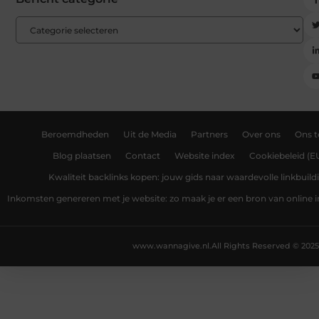
Beroemdheden
Uit de Media
Partners
Over ons
Ons 
Blog plaatsen
Contact
Website index
Cookiebeleid (E
Kwaliteit backlinks kopen: jouw gids naar waardevolle linkbuild
Inkomsten genereren met je website: zo maak je er een bron van online
www.wannagive.nl.
All Rights Reserved © 2025