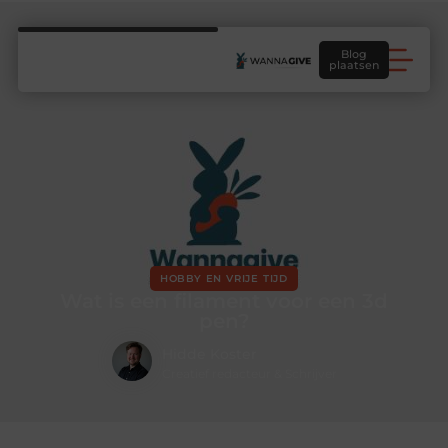
Blog
plaatsen
HOBBY EN VRIJE TIJD
Wat is een filament voor een 3d
pen?
Hidde Koster
Creatief redacteur & Schrijver