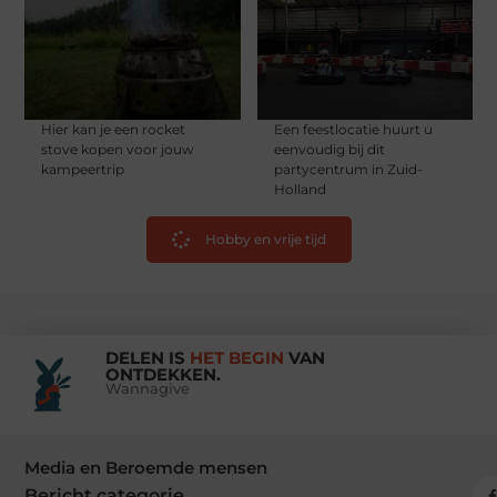
Hier kan je een rocket
Een feestlocatie huurt u
stove kopen voor jouw
eenvoudig bij dit
kampeertrip
partycentrum in Zuid-
Holland
Hobby en vrije tijd
DELEN IS
HET BEGIN
VAN
ONTDEKKEN.
Wannagive
Media en Beroemde mensen
Bericht categorie