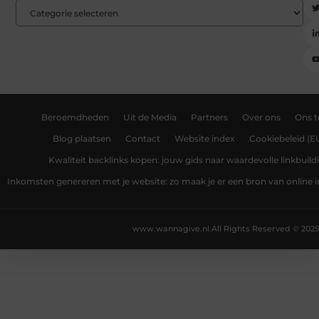
Beroemdheden
Uit de Media
Partners
Over ons
Ons 
Blog plaatsen
Contact
Website index
Cookiebeleid (E
Kwaliteit backlinks kopen: jouw gids naar waardevolle linkbuild
Inkomsten genereren met je website: zo maak je er een bron van online
www.wannagive.nl.
All Rights Reserved © 2025