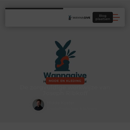
Blog
plaatsen
MODE EN KLEDING
De zorgvuldige werkwijze van
Joseph Ribkoff
Hidde Koster
Creatief redacteur & Schrijver