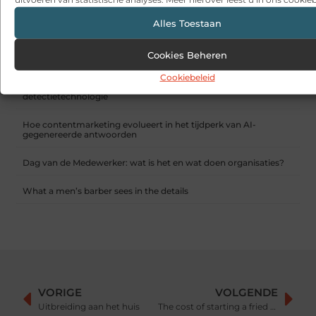
RECENTE BERICHTEN
Alles Toestaan
Snelle sfeerverbetering met accessoires die altijd passen
Cookies Beheren
Een deur die open blijft zonder gedoe
Cookiebeleid
Sitcon: Specialist in beveiligingsoplossingen en
detectietechnologie
Hoe contentmarketing evolueert in het tijdperk van AI-
gegenereerde antwoorden
Dag van de Medewerker: wat is het en wat doen organisaties?
What a men’s barber sees in the details
VORIGE
VOLGENDE
Uitbreiding aan het huis
The cost of starting a fried chicken restaurant.