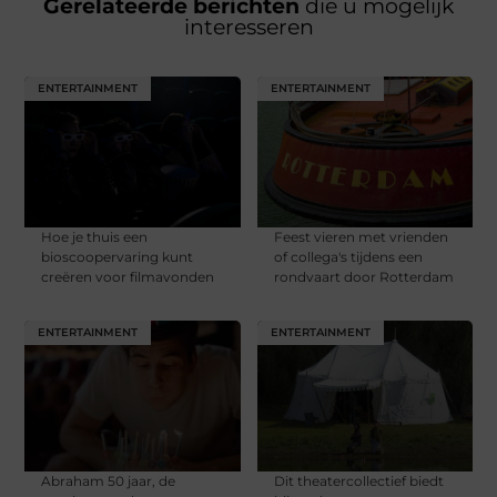
Gerelateerde berichten
die u mogelijk
interesseren
ENTERTAINMENT
ENTERTAINMENT
Hoe je thuis een
Feest vieren met vrienden
bioscoopervaring kunt
of collega's tijdens een
creëren voor filmavonden
rondvaart door Rotterdam
ENTERTAINMENT
ENTERTAINMENT
Abraham 50 jaar, de
Dit theatercollectief biedt