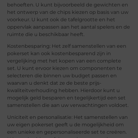
behoeften. U kunt bijvoorbeeld de gewichten en
het ontwerp van de chips kiezen op basis van uw
voorkeur. U kunt ook de tafelgrootte en het
oppervlak aanpassen aan het aantal spelers en de
ruimte die u beschikbaar heeft.
Kostenbesparing: Het zelf samenstellen van een
pokerset kan ook kostenbesparend zijn in
vergelijking met het kopen van een complete
set. U kunt ervoor kiezen om componenten te
selecteren die binnen uw budget passen en
waarvan u denkt dat ze de beste prijs-
kwaliteitverhouding hebben. Hierdoor kunt u
mogelijk geld besparen en tegelijkertijd een set
samenstellen die aan uw verwachtingen voldoet.
Uniciteit en personalisatie: Het samenstellen van
uw eigen pokerset geeft u de mogelijkheid om
een unieke en gepersonaliseerde set te creëren.