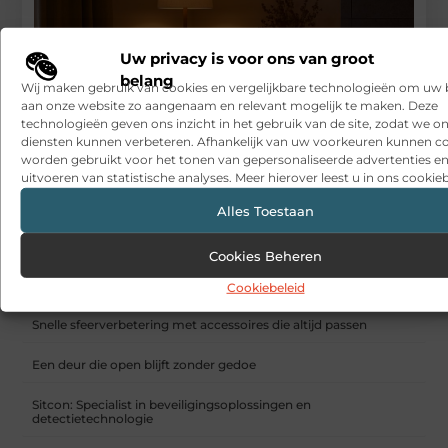
Uw privacy is voor ons van groot
belang
Wij maken gebruik van cookies en vergelijkbare technologieën om uw
aan onze website zo aangenaam en relevant mogelijk te maken. Deze
technologieën geven ons inzicht in het gebruik van de site, zodat we o
diensten kunnen verbeteren. Afhankelijk van uw voorkeuren kunnen c
worden gebruikt voor het tonen van gepersonaliseerde advertenties en
uitvoeren van statistische analyses. Meer hierover leest u in ons cookieb
Alles Toestaan
Cookies Beheren
Hygge in huis: zo organiseer je de ultieme knusse avond
Cookiebeleid
RECENTE BERICHTEN
Snelle sfeerverbetering met accessoires die altijd passen
Een deur die open blijft zonder gedoe
Sitcon: Specialist in beveiligingsoplossingen en
detectietechnologie