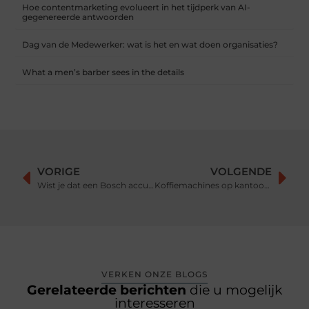
Hoe contentmarketing evolueert in het tijdperk van AI-
gegenereerde antwoorden
Dag van de Medewerker: wat is het en wat doen organisaties?
What a men’s barber sees in the details
VORIGE
VOLGENDE
Wist je dat een Bosch accu het antwoord kan zijn?
Koffiemachines op kantoor: onmisbaar voor een moderne werkplek
VERKEN ONZE BLOGS
Gerelateerde berichten
die u mogelijk
interesseren