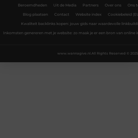
Beroemdheden
Uit de Media
Partners
Over ons
Ons 
Blog plaatsen
Contact
Website index
Cookiebeleid (E
Kwaliteit backlinks kopen: jouw gids naar waardevolle linkbuild
Inkomsten genereren met je website: zo maak je er een bron van online
www.wannagive.nl.
All Rights Reserved © 2025