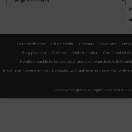
Beroemdheden
Uit de Media
Partners
Over ons
Ons 
Blog plaatsen
Contact
Website index
Cookiebeleid (E
Kwaliteit backlinks kopen: jouw gids naar waardevolle linkbuild
Inkomsten genereren met je website: zo maak je er een bron van online
www.wannagive.nl.
All Rights Reserved © 2025