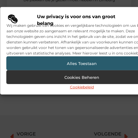
RECENTE BERICHTEN
Uw privacy is voor ons van groot
Snelle sfeerverbetering met accessoires die altijd passen
belang
Wij maken gebruik van cookies en vergelijkbare technologieën om uw
aan onze website zo aangenaam en relevant mogelijk te maken. Deze
Een deur die open blijft zonder gedoe
technologieën geven ons inzicht in het gebruik van de site, zodat we o
diensten kunnen verbeteren. Afhankelijk van uw voorkeuren kunnen c
Sitcon: Specialist in beveiligingsoplossingen en
worden gebruikt voor het tonen van gepersonaliseerde advertenties en
detectietechnologie
uitvoeren van statistische analyses. Meer hierover leest u in ons cookieb
Hoe contentmarketing evolueert in het tijdperk van AI-
Alles Toestaan
gegenereerde antwoorden
Cookies Beheren
Dag van de Medewerker: wat is het en wat doen organisaties?
Cookiebeleid
What a men’s barber sees in the details
VORIGE
VOLGENDE