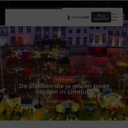
Blog
plaatsen
TOERISME
De plekken die je gezien moet
hebben in Limburg
Hidde Koster
Creatief redacteur & Schrijver