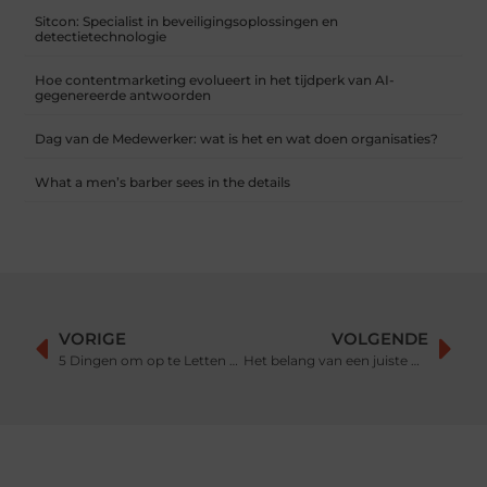
Sitcon: Specialist in beveiligingsoplossingen en
detectietechnologie
Hoe contentmarketing evolueert in het tijdperk van AI-
gegenereerde antwoorden
Dag van de Medewerker: wat is het en wat doen organisaties?
What a men’s barber sees in the details
VORIGE
VOLGENDE
5 Dingen om op te Letten bij het Kiezen van een Klusjesman in Utrecht
Het belang van een juiste diagnose bij rugklachten