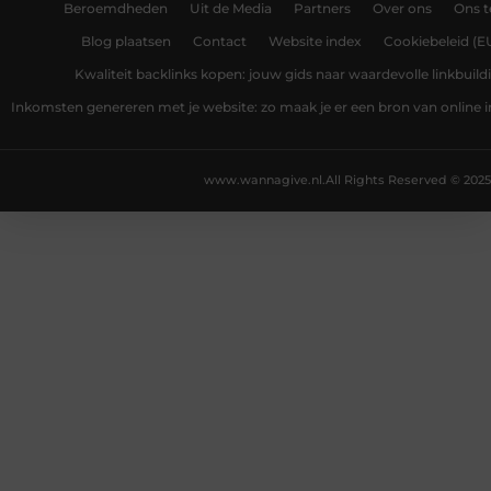
Beroemdheden
Uit de Media
Partners
Over ons
Ons 
Blog plaatsen
Contact
Website index
Cookiebeleid (E
Kwaliteit backlinks kopen: jouw gids naar waardevolle linkbuild
Inkomsten genereren met je website: zo maak je er een bron van online
www.wannagive.nl.
All Rights Reserved © 2025