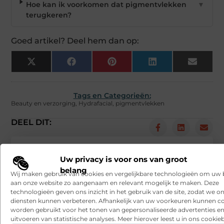
Hoe kan ik voorkomen dat pigmentvlekken
▼
terugkeren?
Goed artikel? Deel hem dan op:
X
Facebook
Pinterest
LinkedIn
Email
(Twitter)
Tags en Categorieën:
Beauty en verzorging
,
Hydrafacial
,
pigmentvlekken
DEEL DIT:
Begin vandaag nog
Uw privacy is voor ons van groot
met bloggen op
belang
Wij maken gebruik van cookies en vergelijkbare technologieën om uw
Wannagive
Stuur ons een bericht
aan onze website zo aangenaam en relevant mogelijk te maken. Deze
technologieën geven ons inzicht in het gebruik van de site, zodat we o
diensten kunnen verbeteren. Afhankelijk van uw voorkeuren kunnen c
Registreer hier
worden gebruikt voor het tonen van gepersonaliseerde advertenties en
uitvoeren van statistische analyses. Meer hierover leest u in ons cookieb