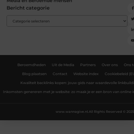
Media en Beroemde mensen
Bericht categorie
Beroemdheden
Uit de Media
Partners
Over ons
Ons 
Blog plaatsen
Contact
Website index
Cookiebeleid (E
Kwaliteit backlinks kopen: jouw gids naar waardevolle linkbuild
Inkomsten genereren met je website: zo maak je er een bron van online
www.wannagive.nl.
All Rights Reserved © 2025