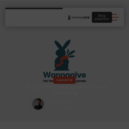
Blog
plaatsen
VAKANTIE
De allermooiste plekken van
Limburg
Hidde Koster
Creatief redacteur & Schrijver