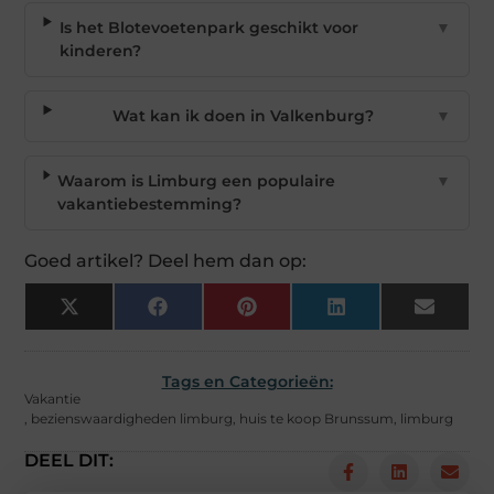
Is het Blotevoetenpark geschikt voor
▼
kinderen?
Wat kan ik doen in Valkenburg?
▼
Waarom is Limburg een populaire
▼
vakantiebestemming?
Goed artikel? Deel hem dan op:
X
Facebook
Pinterest
LinkedIn
Email
(Twitter)
Tags en Categorieën:
Vakantie
,
bezienswaardigheden limburg
,
huis te koop Brunssum
,
limburg
DEEL DIT: