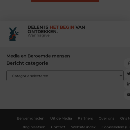
DELEN IS
HET BEGIN
VAN
ONTDEKKEN.
Wannagive
Media en Beroemde mensen
Bericht categorie
Beroemdheden
Uit de Media
Partners
Over ons
Ons 
Blog plaatsen
Contact
Website index
Cookiebeleid (E