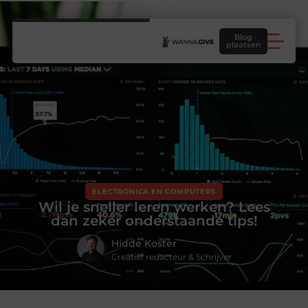
Blog
plaatsen
ELECTRONICA EN COMPUTERS
Wil je sneller leren werken? Lees
dan zeker onderstaande tips!
Hidde Koster
Creatief redacteur & Schrijver