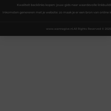
Kwaliteit backlinks kopen: jouw gids naar waardevolle linkbuild
Inkomsten genereren met je website: zo maak je er een bron van online
www.wannagive.nl.
All Rights Reserved © 2025