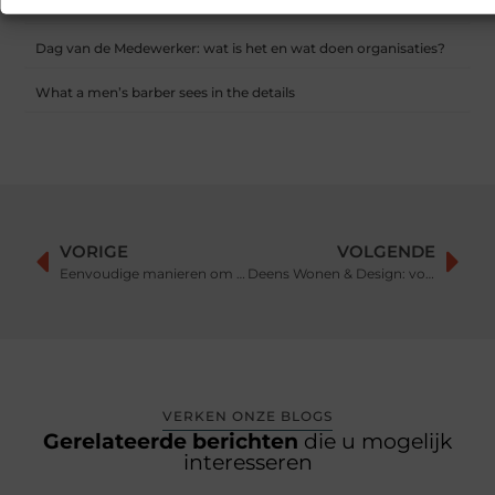
gegenereerde antwoorden
Dag van de Medewerker: wat is het en wat doen organisaties?
What a men’s barber sees in the details
VORIGE
VOLGENDE
Eenvoudige manieren om hout in de inrichting van uw huis te verwerken
Deens Wonen & Design: voor meubels en meer!
VERKEN ONZE BLOGS
Gerelateerde berichten
die u mogelijk
interesseren