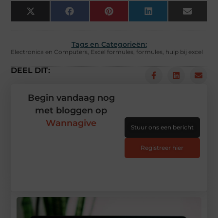
X
Facebook
Pinterest
LinkedIn
Email
(Twitter)
Tags en Categorieën:
Electronica en Computers
,
Excel formules
,
formules
,
hulp bij excel
DEEL DIT:
Begin vandaag nog
met bloggen op
Wannagive
Stuur ons een bericht
Registreer hier