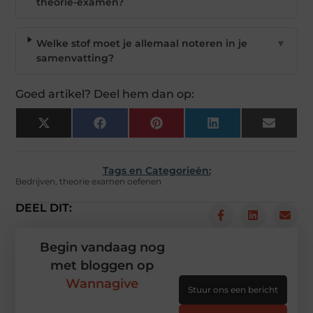
theorie-examen?
Welke stof moet je allemaal noteren in je
▼
samenvatting?
Goed artikel? Deel hem dan op:
X
Facebook
Pinterest
LinkedIn
Email
(Twitter)
Tags en Categorieën:
Bedrijven
,
theorie examen oefenen
DEEL DIT:
Begin vandaag nog
met bloggen op
Wannagive
Stuur ons een bericht