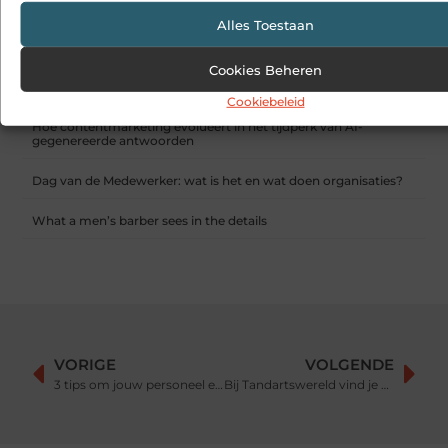
Alles Toestaan
Een deur die open blijft zonder gedoe
Cookies Beheren
Sitcon: Specialist in beveiligingsoplossingen en
detectietechnologie
Cookiebeleid
Hoe contentmarketing evolueert in het tijdperk van AI-
gegenereerde antwoorden
Dag van de Medewerker: wat is het en wat doen organisaties?
What a men’s barber sees in the details
VORIGE
VOLGENDE
3 tips om jouw personeel echt te laten verrassen tijdens kerst
Bij Tandartswereld vind je alles voor je gebit