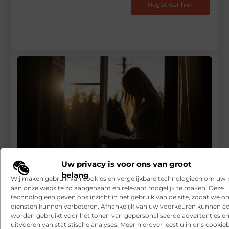
Registreer hier
Uw privacy is voor ons van groot
belang
Wij maken gebruik van cookies en vergelijkbare technologieën om uw
aan onze website zo aangenaam en relevant mogelijk te maken. Deze
Met deze tips slaag jij voor je auto theorie-examen
technologieën geven ons inzicht in het gebruik van de site, zodat we o
diensten kunnen verbeteren. Afhankelijk van uw voorkeuren kunnen c
RECENTE BERICHTEN
worden gebruikt voor het tonen van gepersonaliseerde advertenties en
uitvoeren van statistische analyses. Meer hierover leest u in ons cookieb
Snelle sfeerverbetering met accessoires die altijd passen