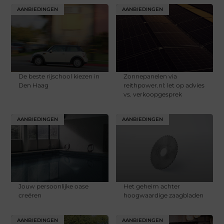
AANBIEDINGEN
AANBIEDINGEN
De beste rijschool kiezen in
Zonnepanelen via
Den Haag
reithpower.nl: let op advies
vs. verkoopgesprek
AANBIEDINGEN
AANBIEDINGEN
Jouw persoonlijke oase
Het geheim achter
creëren
hoogwaardige zaagbladen
AANBIEDINGEN
AANBIEDINGEN