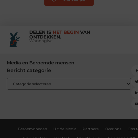
DELEN IS
HET BEGIN
VAN
ONTDEKKEN.
Wannagive
Media en Beroemde mensen
Bericht categorie
Beroemdheden
Uit de Media
Partners
Over ons
Ons 