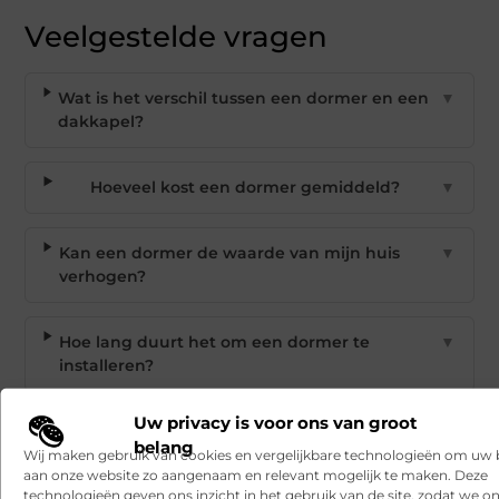
Veelgestelde vragen
Wat is het verschil tussen een dormer en een
▼
dakkapel?
Hoeveel kost een dormer gemiddeld?
▼
Kan een dormer de waarde van mijn huis
▼
verhogen?
Hoe lang duurt het om een dormer te
▼
installeren?
Uw privacy is voor ons van groot
Welk onderhoud vergt een dormer?
▼
belang
Wij maken gebruik van cookies en vergelijkbare technologieën om uw
aan onze website zo aangenaam en relevant mogelijk te maken. Deze
Goed artikel? Deel hem dan op:
technologieën geven ons inzicht in het gebruik van de site, zodat we o