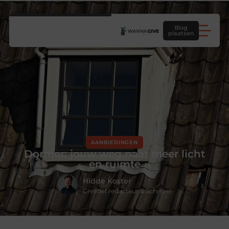
Blog
plaatsen
AANBIEDINGEN
Dormer: jouw weg naar meer licht
en ruimte
Hidde Koster
Creatief redacteur & Schrijver