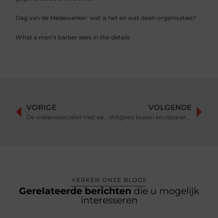
Dag van de Medewerker: wat is het en wat doen organisaties?
What a men’s barber sees in the details
VORIGE
VOLGENDE
De wielenspecialist met een groot aanbod stelpoten
Witgoed kopen en repareren in Enschede: jouw lokale keuze
VERKEN ONZE BLOGS
Gerelateerde berichten
die u mogelijk
interesseren