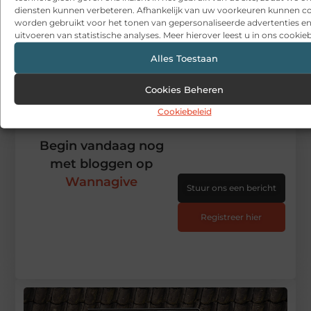
diensten kunnen verbeteren. Afhankelijk van uw voorkeuren kunnen c
worden gebruikt voor het tonen van gepersonaliseerde advertenties en
X
Facebook
Pinterest
LinkedIn
Email
uitvoeren van statistische analyses. Meer hierover leest u in ons cookieb
(Twitter)
Alles Toestaan
Tags en Categorieën:
Aanbiedingen
Cookies Beheren
DEEL DIT:
Cookiebeleid
Begin vandaag nog
met bloggen op
Wannagive
Stuur ons een bericht
Registreer hier