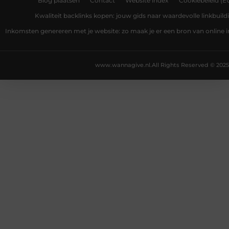
Blog plaatsen
Contact
Website index
Cookiebeleid (E
Kwaliteit backlinks kopen: jouw gids naar waardevolle linkbuild
Inkomsten genereren met je website: zo maak je er een bron van online
www.wannagive.nl.
All Rights Reserved © 2025