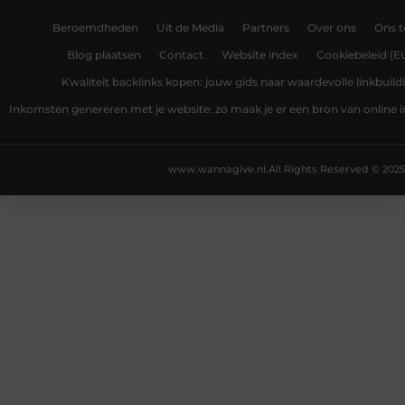
Beroemdheden
Uit de Media
Partners
Over ons
Ons 
Blog plaatsen
Contact
Website index
Cookiebeleid (E
Kwaliteit backlinks kopen: jouw gids naar waardevolle linkbuild
Inkomsten genereren met je website: zo maak je er een bron van online
www.wannagive.nl.
All Rights Reserved © 2025