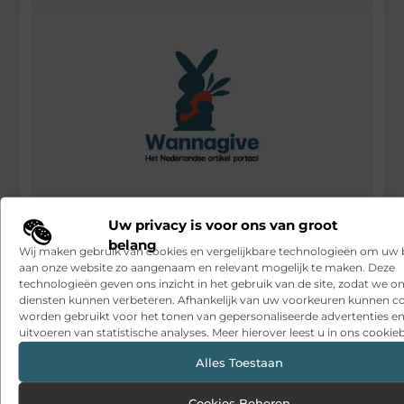
Uw privacy is voor ons van groot
Het veilig vervoeren van producten doet u met een
belang
polyesterband
Wij maken gebruik van cookies en vergelijkbare technologieën om uw
aan onze website zo aangenaam en relevant mogelijk te maken. Deze
RECENTE BERICHTEN
technologieën geven ons inzicht in het gebruik van de site, zodat we o
diensten kunnen verbeteren. Afhankelijk van uw voorkeuren kunnen c
Snelle sfeerverbetering met accessoires die altijd passen
worden gebruikt voor het tonen van gepersonaliseerde advertenties en
uitvoeren van statistische analyses. Meer hierover leest u in ons cookieb
Een deur die open blijft zonder gedoe
Alles Toestaan
Sitcon: Specialist in beveiligingsoplossingen en
detectietechnologie
Cookies Beheren