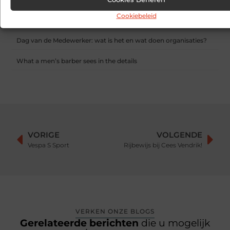
Hoe contentmarketing evolueert in het tijdperk van AI-
Cookiebeleid
gegenereerde antwoorden
Dag van de Medewerker: wat is het en wat doen organisaties?
What a men’s barber sees in the details
VORIGE
VOLGENDE
Vespa S Sport
Rijbewijs bij Cees Vendrik!
VERKEN ONZE BLOGS
Gerelateerde berichten
die u mogelijk