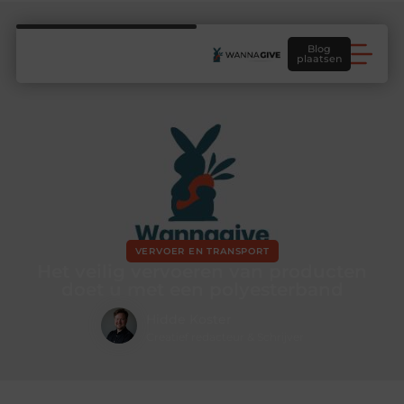
Blog
plaatsen
VERVOER EN TRANSPORT
Het veilig vervoeren van producten
doet u met een polyesterband
Hidde Koster
Creatief redacteur & Schrijver