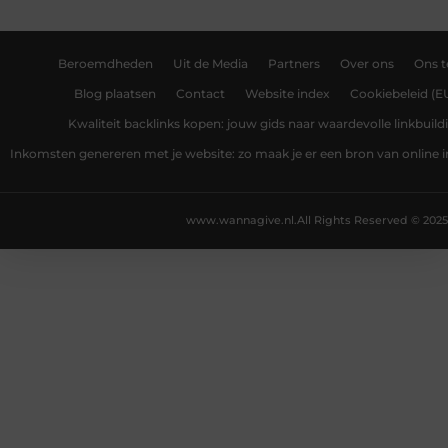
Beroemdheden
Uit de Media
Partners
Over ons
Ons 
Blog plaatsen
Contact
Website index
Cookiebeleid (E
Kwaliteit backlinks kopen: jouw gids naar waardevolle linkbuild
Inkomsten genereren met je website: zo maak je er een bron van online
www.wannagive.nl.
All Rights Reserved © 2025