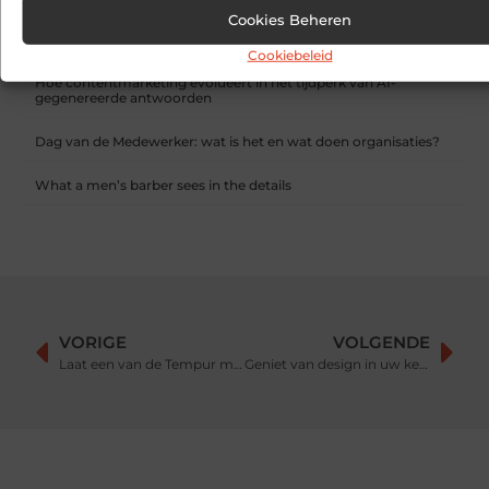
Cookies Beheren
Sitcon: Specialist in beveiligingsoplossingen en
detectietechnologie
Cookiebeleid
Hoe contentmarketing evolueert in het tijdperk van AI-
gegenereerde antwoorden
Dag van de Medewerker: wat is het en wat doen organisaties?
What a men’s barber sees in the details
VORIGE
VOLGENDE
Laat een van de Tempur matrassen aan huis bezorgen
Geniet van design in uw keuken met een Liebherr koelkast