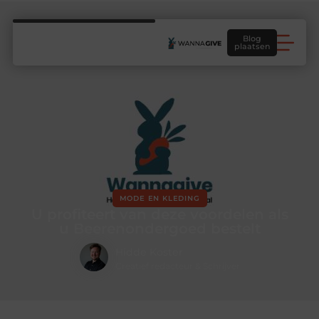
Blog
plaatsen
MODE EN KLEDING
U profiteert van deze voordelen als
u Beerenondergoed bestelt
Hidde Koster
Creatief redacteur & Schrijver