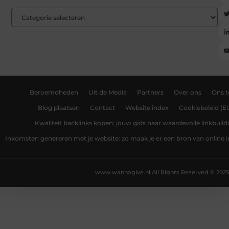
Beroemdheden
Uit de Media
Partners
Over ons
Ons 
Blog plaatsen
Contact
Website index
Cookiebeleid (E
Kwaliteit backlinks kopen: jouw gids naar waardevolle linkbuild
Inkomsten genereren met je website: zo maak je er een bron van online
www.wannagive.nl.
All Rights Reserved © 2025