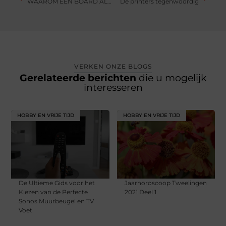
WAAROM EEN BOARD ALS HOVERKART MEER AMUSANT IS DAN EEN HOVERBOARD
De printers tegenwoordig
VERKEN ONZE BLOGS
Gerelateerde berichten
die u mogelijk
interesseren
HOBBY EN VRIJE TIJD
HOBBY EN VRIJE TIJD
De Ultieme Gids voor het
Jaarhoroscoop Tweelingen
Kiezen van de Perfecte
2021 Deel 1
Sonos Muurbeugel en TV
Voet