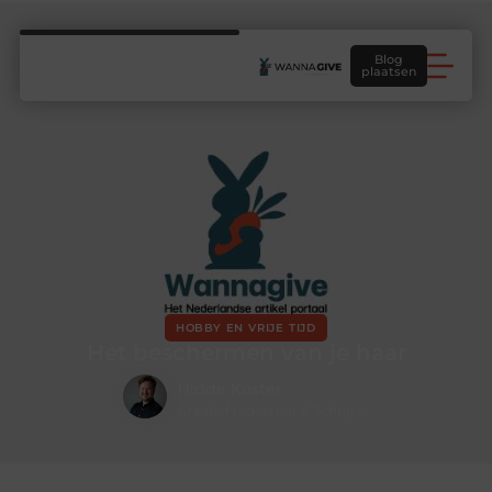
Blog
plaatsen
HOBBY EN VRIJE TIJD
Het beschermen van je haar
Hidde Koster
Creatief redacteur & Schrijver