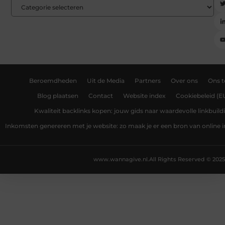
Beroemdheden
Uit de Media
Partners
Over ons
Ons 
Blog plaatsen
Contact
Website index
Cookiebeleid (E
Kwaliteit backlinks kopen: jouw gids naar waardevolle linkbuild
Inkomsten genereren met je website: zo maak je er een bron van online
www.wannagive.nl.
All Rights Reserved © 2025