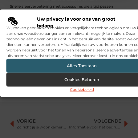
Snelle sfeerverbetering met accessoires die altijd passen
Uw privacy is voor ons van groot
Een deur die open blijft zonder gedoe
belang
Wij maken gebruik van cookies en vergelijkbare technologieën om uw
Sitcon: Specialist in beveiligingsoplossingen en
aan onze website zo aangenaam en relevant mogelijk te maken. Deze
detectietechnologie
technologieën geven ons inzicht in het gebruik van de site, zodat we o
diensten kunnen verbeteren. Afhankelijk van uw voorkeuren kunnen c
Hoe contentmarketing evolueert in het tijdperk van AI-
worden gebruikt voor het tonen van gepersonaliseerde advertenties en
gegenereerde antwoorden
uitvoeren van statistische analyses. Meer hierover leest u in ons cookieb
Dag van de Medewerker: wat is het en wat doen organisaties?
Alles Toestaan
What a men’s barber sees in the details
Cookies Beheren
Cookiebeleid
VORIGE
VOLGENDE
Zo richt jij je woonkamer modern in!
Informatie voor het bedrukken van een koffiemok als relatiegeschenk