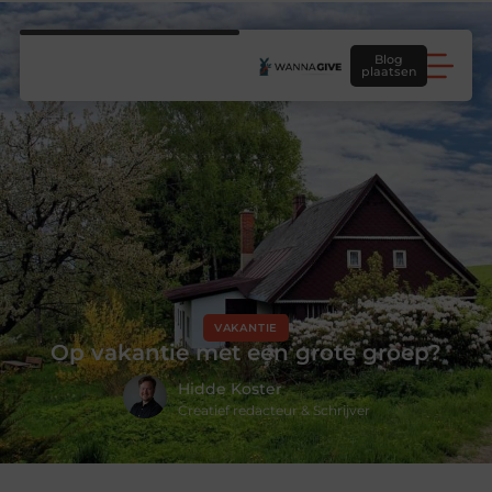
Blog
plaatsen
VAKANTIE
Op vakantie met een grote groep?
Hidde Koster
Creatief redacteur & Schrijver