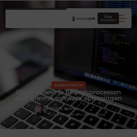
Blog
plaatsen
AANBIEDINGEN
Optimaliseer je bedrijfsprocessen
met slimme software oplossingen
Hidde Koster
Creatief redacteur & Schrijver