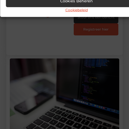
Cookies Beheren
met bloggen op
Cookiebeleid
Wannagive
Stuur ons een bericht
Registreer hier