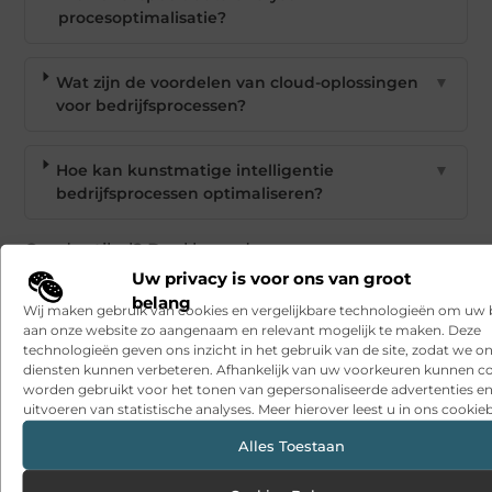
procesoptimalisatie?
Wat zijn de voordelen van cloud-oplossingen
▼
voor bedrijfsprocessen?
Hoe kan kunstmatige intelligentie
▼
bedrijfsprocessen optimaliseren?
Goed artikel? Deel hem dan op:
Uw privacy is voor ons van groot
belang
X
Facebook
Pinterest
LinkedIn
Email
Wij maken gebruik van cookies en vergelijkbare technologieën om uw
(Twitter)
aan onze website zo aangenaam en relevant mogelijk te maken. Deze
technologieën geven ons inzicht in het gebruik van de site, zodat we o
Tags en Categorieën:
diensten kunnen verbeteren. Afhankelijk van uw voorkeuren kunnen c
Aanbiedingen
worden gebruikt voor het tonen van gepersonaliseerde advertenties en
uitvoeren van statistische analyses. Meer hierover leest u in ons cookieb
DEEL DIT:
Alles Toestaan
Begin vandaag nog