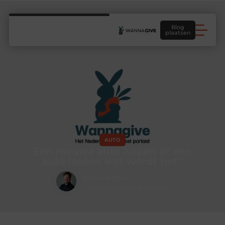
Blog
plaatsen
AUTO
Een nieuwe auto kopen of een
auto leasen wat wordt het?
Hidde Koster
Creatief redacteur & Schrijver