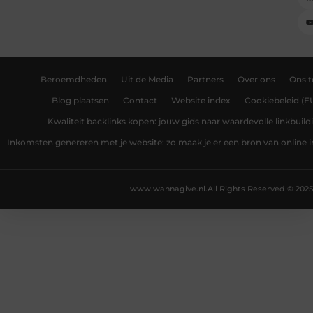
Beroemdheden
Uit de Media
Partners
Over ons
Ons 
Blog plaatsen
Contact
Website index
Cookiebeleid (E
Kwaliteit backlinks kopen: jouw gids naar waardevolle linkbuild
Inkomsten genereren met je website: zo maak je er een bron van online
www.wannagive.nl.
All Rights Reserved © 2025