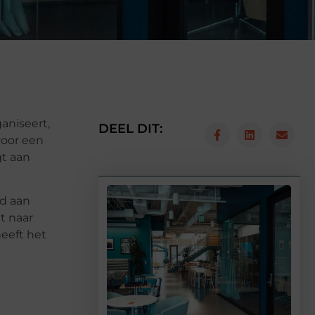
aniseert,
DEEL DIT:
voor een
gt aan
od aan
t naar
heeft het