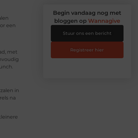
Begin vandaag nog met
alen
bloggen op
Wannagive
oor een
Stuur ons een bericht
Registreer hier
ad, met
envoudig
lunch.
zalen in
rels na
leinere