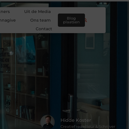
tners
Uit de Media
Blog
nnagive
Ons team
plaatsen
Contact
Hidde Koster
Creatief redacteur & Schrijver