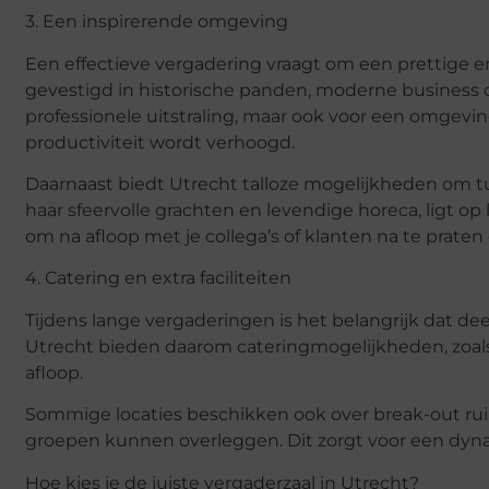
3. Een inspirerende omgeving
Een effectieve vergadering vraagt om een prettige e
gevestigd in historische panden, moderne business ce
professionele uitstraling, maar ook voor een omgevi
productiviteit wordt verhoogd.
Daarnaast biedt Utrecht talloze mogelijkheden om t
haar sfeervolle grachten en levendige horeca, ligt o
om na afloop met je collega’s of klanten na te prate
4. Catering en extra faciliteiten
Tijdens lange vergaderingen is het belangrijk dat d
Utrecht bieden daarom cateringmogelijkheden, zoals 
afloop.
Sommige locaties beschikken ook over break-out ru
groepen kunnen overleggen. Dit zorgt voor een dyn
Hoe kies je de juiste vergaderzaal in Utrecht?