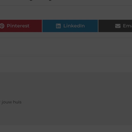
Pinterest
LinkedIn
Ema
r jouw huis