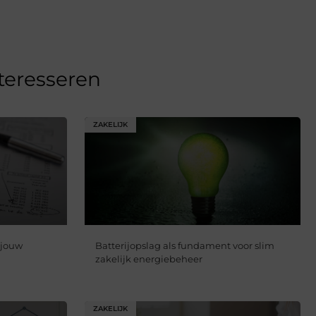
nteresseren
ZAKELIJK
 jouw
Batterijopslag als fundament voor slim
zakelijk energiebeheer
ZAKELIJK