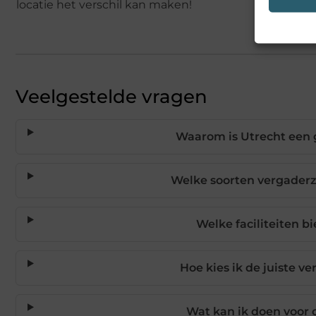
locatie het verschil kan maken!
Veelgestelde vragen
Waarom is Utrecht een 
Welke soorten vergaderza
Welke faciliteiten b
Hoe kies ik de juiste v
Wat kan ik doen voor 