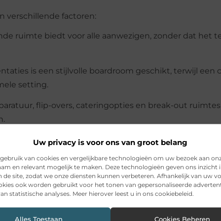
n verschillende factoren:
nde ruimte biedt voor alle aanwezigen, zonder dat het te
taties is een stijlvolle boardroom geschikt, terwijl een 
mele setting.
ratuur, flip-overs, cateringopties en break-out ruimtes
n.
Uw privacy is voor ons van groot belang
uiste locatie. Door te kiezen voor een vergaderzaal in 
gebruik van cookies en vergelijkbare technologieën om uw bezoek aan on
am en relevant mogelijk te maken. Deze technologieën geven ons inzicht i
eiten en een inspirerende omgeving die bijdraagt aan een
n de site, zodat we onze diensten kunnen verbeteren. Afhankelijk van uw 
kies ook worden gebruikt voor het tonen van gepersonaliseerde advertent
an statistische analyses. Meer hierover leest u in ons cookiebeleid.
t vergaderen, Utrecht biedt tal van mogelijkheden om j
n vergaderzaal die past bij jouw wensen en ervaar hoe e
Alles Toestaan
Cookies Beheren