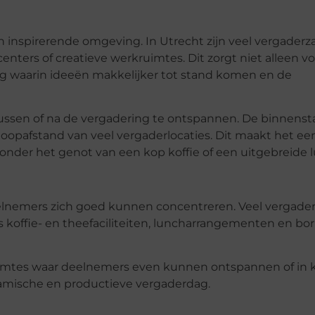
n inspirerende omgeving. In Utrecht zijn veel vergaderz
nters of creatieve werkruimtes. Dit zorgt niet alleen v
ng waarin ideeën makkelijker tot stand komen en de
ussen of na de vergadering te ontspannen. De binnenst
p loopafstand van veel vergaderlocaties. Dit maakt het e
n onder het genot van een kop koffie of een uitgebreide 
eelnemers zich goed kunnen concentreren. Veel vergader
koffie- en theefaciliteiten, luncharrangementen en bor
imtes waar deelnemers even kunnen ontspannen of in k
amische en productieve vergaderdag.