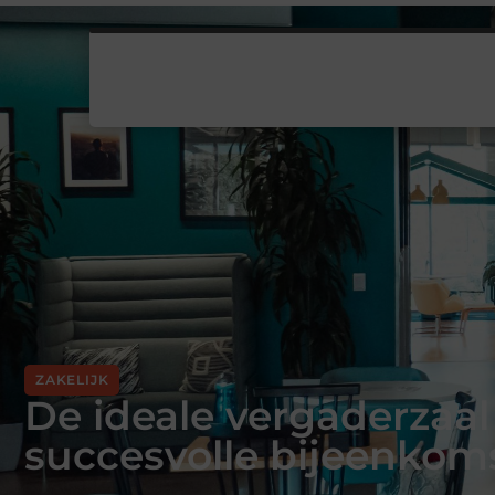
ZAKELIJK
De ideale vergaderzaal
succesvolle bijeenkom