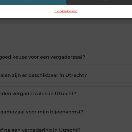
Cookiebeleid
goed keuze voor een vergaderzaal?
len zijn er beschikbaar in Utrecht?
ieden vergaderzalen in Utrecht?
ergaderzaal voor mijn bijeenkomst?
of na een vergadering in Utrecht?