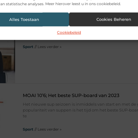
an statistische analyses. Meer hierover leest u in ons cookiebeleid.
StimaWELL: Innovatie en gezondheid in één pakk
Alles Toestaan
Cookies Beheren
In een wereld waar technologie en gezondheid steeds m
samenkomen, staat StimaWELL aan de voorgrond van inn
Cookiebeleid
dynamische bedrijf biedt baanbrekende oplossingen op 
Sport
// Lees verder »
MOAI 10’6; Het beste SUP-board van 2023
Het nieuwe sup seizoen is inmiddels van start en met de
populariteit van suppen is het tijd om het beste SUP-boa
te
Sport
// Lees verder »