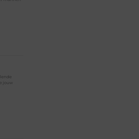
llende
je jouw