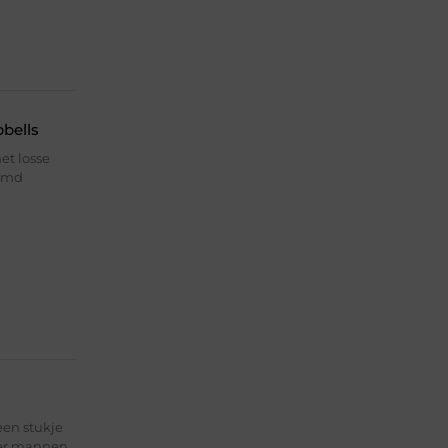
bells
et losse
oemd
een stukje
eer mannen