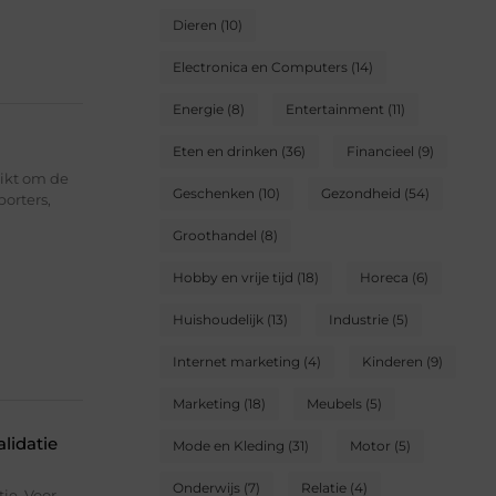
Dieren
(10)
Electronica en Computers
(14)
Energie
(8)
Entertainment
(11)
Eten en drinken
(36)
Financieel
(9)
ikt om de
Geschenken
(10)
Gezondheid
(54)
orters,
Groothandel
(8)
Hobby en vrije tijd
(18)
Horeca
(6)
Huishoudelijk
(13)
Industrie
(5)
Internet marketing
(4)
Kinderen
(9)
Marketing
(18)
Meubels
(5)
lidatie
Mode en Kleding
(31)
Motor
(5)
Onderwijs
(7)
Relatie
(4)
ie. Voor