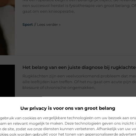
een succesvol herstel is fysiotherapie van groot belang. O
gaat om een knieoperatie,
Sport
// Lees verder »
Het belang van een juiste diagnose bij rugklacht
Rugklachten zijn een veelvoorkomend probleem dat me
alle leeftijden kan treffen. Of het nu gaat om acute pijn 
blessure of chronische ongemakken,
Sport
// Lees verder »
Uw privacy is voor ons van groot belang
gebruik van cookies en vergelijkbare technologieën om uw bezoek aan on
am en relevant mogelijk te maken. Deze technologieën geven ons inzicht i
n de site, zodat we onze diensten kunnen verbeteren. Afhankelijk van uw 
kies ook worden gebruikt voor het tonen van gepersonaliseerde advertent