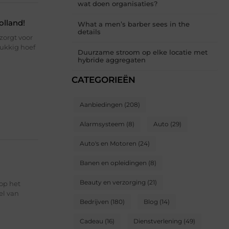
wat doen organisaties?
olland!
What a men’s barber sees in the
details
 zorgt voor
lukkig hoef
Duurzame stroom op elke locatie met
hybride aggregaten
CATEGORIEËN
Aanbiedingen
(208)
Alarmsysteem
(8)
Auto
(29)
Auto's en Motoren
(24)
Banen en opleidingen
(8)
Beauty en verzorging
(21)
 op het
el van
Bedrijven
(180)
Blog
(14)
Cadeau
(16)
Dienstverlening
(49)