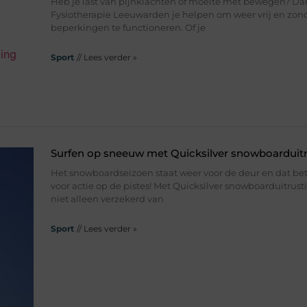
Heb je last van pijnklachten of moeite met bewegen? Da
Fysiotherapie Leeuwarden je helpen om weer vrij en zon
beperkingen te functioneren. Of je
Sport
// Lees verder »
Surfen op sneeuw met Quicksilver snowboarduitr
Het snowboardseizoen staat weer voor de deur en dat bet
voor actie op de pistes! Met Quicksilver snowboarduitrust
niet alleen verzekerd van
Sport
// Lees verder »