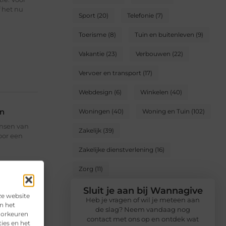
f het nu
Sport
(20)
Telefonie
(7)
Toerisme
(8)
Tuin en buitenleven
(9)
Vakantie
(23)
Verbouwen
(22)
Vervoer en transport
(17)
Webdesign
(6)
Winkelen
(40)
en
Woningen
(40)
Woning en Tuin
(102)
nsen van
Zakelijk
(39)
door een
Zakelijke dienstverlening
(16)
Zorg
(11)
Sluit je aan bij Wannagive
ze website
Heb je vragen of wil je meteen aan
n het
de slag? Neem vandaag nog
voorkeuren
contact met ons op en ontdek wat
ies en het