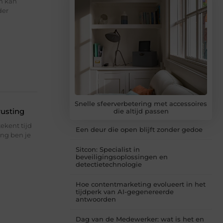
n kan
der
Snelle sfeerverbetering met accessoires
usting
die altijd passen
ekent tijd
Een deur die open blijft zonder gedoe
ing ben je
Sitcon: Specialist in
beveiligingsoplossingen en
detectietechnologie
Hoe contentmarketing evolueert in het
tijdperk van AI-gegenereerde
antwoorden
Dag van de Medewerker: wat is het en