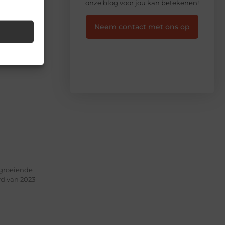
onze blog voor jou kan betekenen!
et
Neem contact met ons op
eer
ovatie. Dit
het
 groeiende
rd van 2023