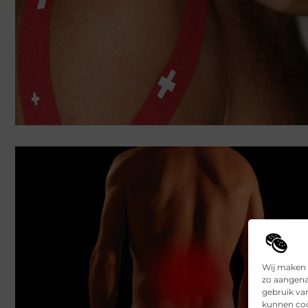
Wij maken 
zo aangena
gebruik va
kunnen coo