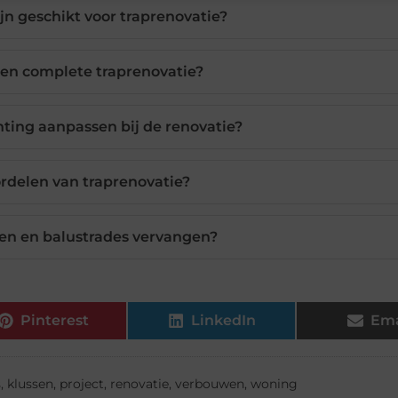
jn geschikt voor traprenovatie?
een complete traprenovatie?
hting aanpassen bij de renovatie?
ordelen van traprenovatie?
gen en balustrades vervangen?
Pinterest
LinkedIn
Ema
s
,
klussen
,
project
,
renovatie
,
verbouwen
,
woning