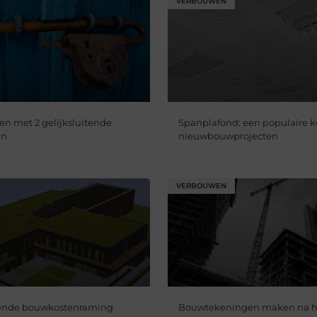
VERBOUWEN
en met 2 gelijksluitende
Spanplafond: een populaire k
en
nieuwbouwprojecten
VERBOUWEN
kende bouwkostenraming
Bouwtekeningen maken na h