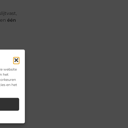
ijtvast,
nnen
één
arde van
t een
en
ze website
n het
voorkeuren
ies en het