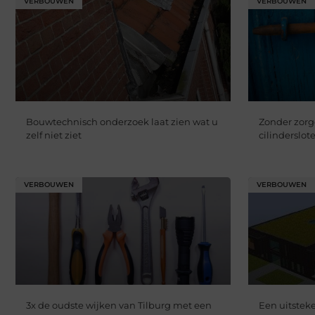
VERBOUWEN
VERBOUWEN
Bouwtechnisch onderzoek laat zien wat u
Zonder zorg
zelf niet ziet
cilinderslot
VERBOUWEN
VERBOUWEN
3x de oudste wijken van Tilburg met een
Een uitste