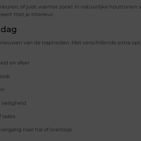
leuren, of juist warmte zoekt in natuurlijke houttonen: 
ert met je interieur.
 dag
ieuwen van de traptreden. Met verschillende extra op
heid en sfeer
 look
en
n veiligheid
 lades
vergang naar hal of overloop