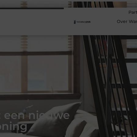
Par
Over Wa
: een nieuwe
oning