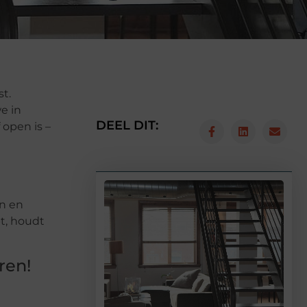
t.
e in
DEEL DIT:
 open is –
en en
bt, houdt
ren!