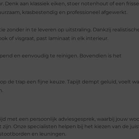
r. Denk aan klassiek eiken, stoer notenhout of een frisse
uurzaam, krasbestendig en professioneel afgewerkt.
e zonder in te leveren op uitstraling. Dankzij realistisch
 of visgraat, past laminaat in elk interieur.
empend en eenvoudig te reinigen. Bovendien is het
t op de trap een fijne keuze. Tapijt dempt geluid, voelt 
n.
tijd met een persoonlijk adviesgesprek, waarbij jouw woon
ijn. Onze specialisten helpen bij het kiezen van de juis
 stootborden en leuningen.