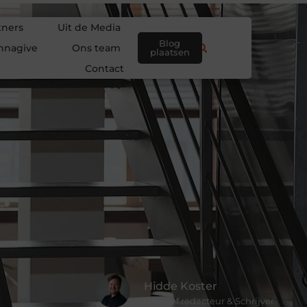
tners
Uit de Media
Blog
nnagive
Ons team
plaatsen
Contact
Hidde Koster
Creatief redacteur & Schrijver