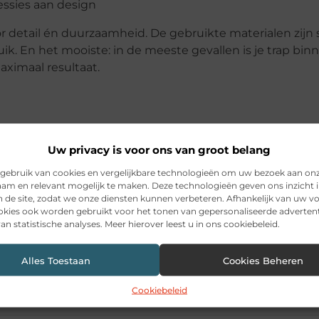
essies aan design
detail én duurzaamheid. De gebruikte materialen zijn sl
uik. En het mooiste: in de meeste gevallen is je trap bi
maximaal resultaat.
ning. Het verhoogt de uitstraling, het comfort én de wa
enen? Vraag een vrijblijvende offerte aan of plan direc
Uw privacy is voor ons van groot belang
erts. Bezoek
NextStairs.nl
voor inspiratie, voorbeelden 
gebruik van cookies en vergelijkbare technologieën om uw bezoek aan on
am en relevant mogelijk te maken. Deze technologieën geven ons inzicht i
n de site, zodat we onze diensten kunnen verbeteren. Afhankelijk van uw 
kies ook worden gebruikt voor het tonen van gepersonaliseerde advertent
an statistische analyses. Meer hierover leest u in ons cookiebeleid.
Alles Toestaan
Cookies Beheren
Cookiebeleid