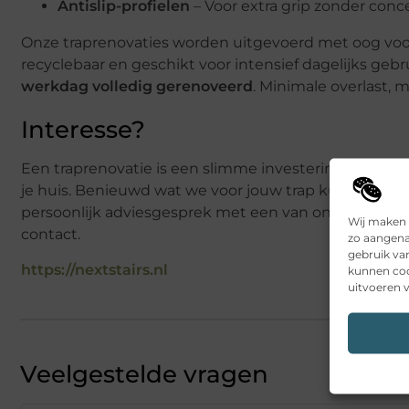
Antislip-profielen
– Voor extra grip zonder conc
Onze traprenovaties worden uitgevoerd met oog voor 
recyclebaar en geschikt voor intensief dagelijks gebr
werkdag volledig gerenoveerd
. Minimale overlast, 
Interesse?
Een traprenovatie is een slimme investering in je wo
je huis. Benieuwd wat we voor jouw trap kunnen betek
persoonlijk adviesgesprek met een van onze trapexp
Wij maken 
contact.
zo aangena
gebruik va
https://nextstairs.nl
kunnen coo
uitvoeren v
Veelgestelde vragen