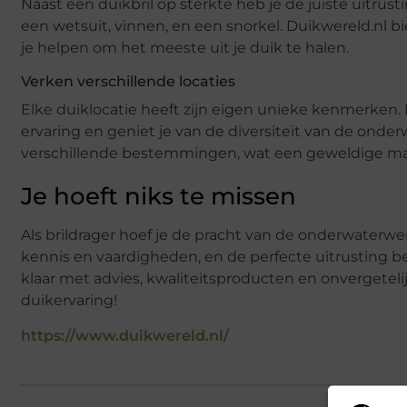
Naast een duikbril op sterkte heb je de juiste uitru
een wetsuit, vinnen, en een snorkel. Duikwereld.nl b
je helpen om het meeste uit je duik te halen.
Verken verschillende locaties
Elke duiklocatie heeft zijn eigen unieke kenmerken.
ervaring en geniet je van de diversiteit van de onder
verschillende bestemmingen, wat een geweldige man
Je hoeft niks te missen
Als brildrager hoef je de pracht van de onderwaterwe
kennis en vaardigheden, en de perfecte uitrusting be
klaar met advies, kwaliteitsproducten en onvergetelij
duikervaring!
https://www.duikwereld.nl/