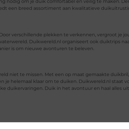
sting nodig om je duik comfortabel en veilig te maken. D
iedt een breed assortiment aan kwalitatieve duikuitrust
 Door verschillende plekken te verkennen, vergroot je j
waterwereld. Duikwereld.nl organiseert ook duiktrips na
ier is om nieuwe avonturen te beleven.
reld niet te missen. Met een op maat gemaakte duikbril,
n je helemaal klaar om te duiken. Duikwereld.nl staat vo
ke duikervaringen. Duik in het avontuur en haal alles uit