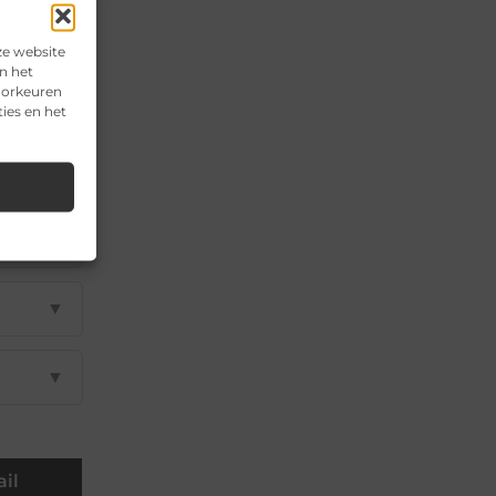
ze website
n het
voorkeuren
▼
ies en het
▼
▼
▼
▼
il