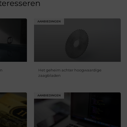
nteresseren
AANBIEDINGEN
en
Het geheim achter hoogwaardige
zaagbladen
AANBIEDINGEN