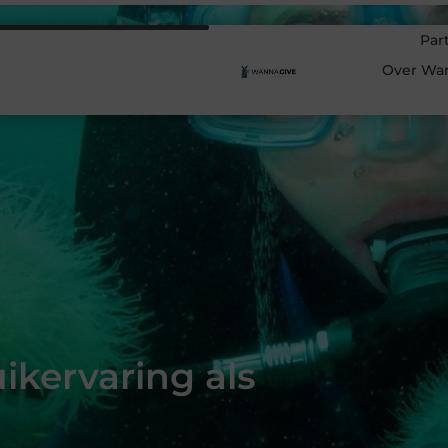
Par
Over Wa
duikervaring als