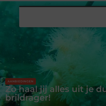
AANBIEDINGEN
Zo haal jij alles uit je 
brildrager!