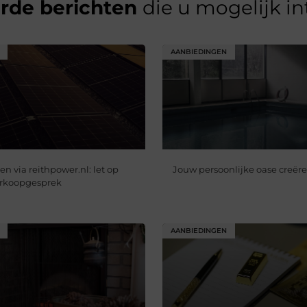
erde berichten
die u mogelijk i
AANBIEDINGEN
n via reithpower.nl: let op
Jouw persoonlijke oase creër
verkoopgesprek
AANBIEDINGEN