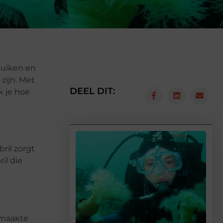
duiken en
zijn. Met
DEEL DIT:
k je hoe
bril zorgt
il die
emaakte