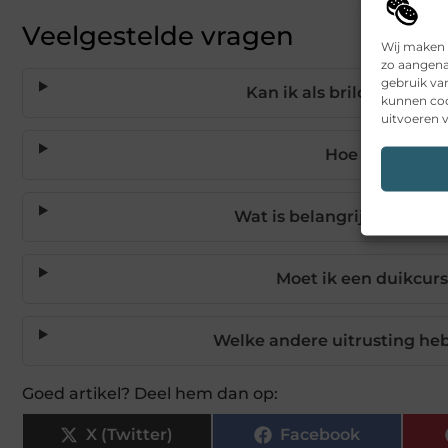
Veelgestelde vragen
Wij maken 
zo aangena
gebruik va
Kan ik als brildrager g
kunnen coo
uitvoeren v
Hoe krijg ik ee
Wat is belangrijker: de st
Moet ik een duikcurs
Welke andere uitrusting heb 
Goed artikel? Deel hem dan op:
X (Twitter)
Facebook