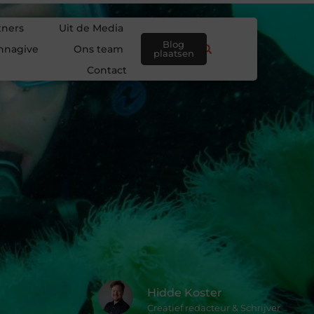
tners
Uit de Media
Blog
nnagive
Ons team
plaatsen
Contact
Hidde Koster
Creatief redacteur & Schrijver