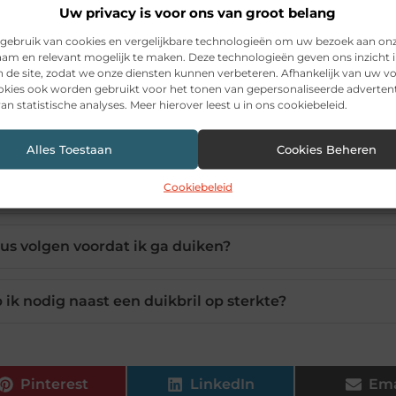
Uw privacy is voor ons van groot belang
gebruik van cookies en vergelijkbare technologieën om uw bezoek aan on
am en relevant mogelijk te maken. Deze technologieën geven ons inzicht i
n de site, zodat we onze diensten kunnen verbeteren. Afhankelijk van uw 
ewoon duiken met mijn normale bril?
kies ook worden gebruikt voor het tonen van gepersonaliseerde advertent
an statistische analyses. Meer hierover leest u in ons cookiebeleid.
n duikbril op mijn sterkte?
Alles Toestaan
Cookies Beheren
Cookiebeleid
erkte of de pasvorm van een duikbril?
us volgen voordat ik ga duiken?
ik nodig naast een duikbril op sterkte?
Pinterest
LinkedIn
Ema