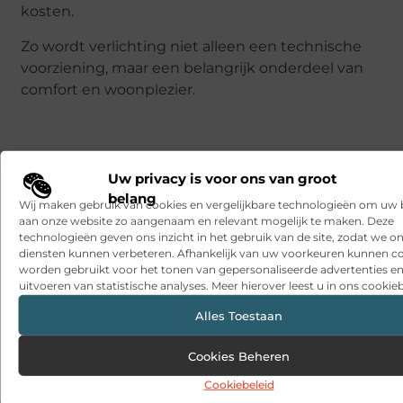
kosten.
Zo wordt verlichting niet alleen een technische
voorziening, maar een belangrijk onderdeel van
comfort en woonplezier.
Uw privacy is voor ons van groot
belang
Wij maken gebruik van cookies en vergelijkbare technologieën om uw
aan onze website zo aangenaam en relevant mogelijk te maken. Deze
Veelgestelde vragen
technologieën geven ons inzicht in het gebruik van de site, zodat we o
diensten kunnen verbeteren. Afhankelijk van uw voorkeuren kunnen c
worden gebruikt voor het tonen van gepersonaliseerde advertenties en
uitvoeren van statistische analyses. Meer hierover leest u in ons cookieb
Wat zijn de voordelen van LED-buizen ten
▼
opzichte van traditionele TL-buizen?
Alles Toestaan
Cookies Beheren
Hoeveel energie kan ik besparen door mijn
▼
verlichting te moderniseren?
Cookiebeleid