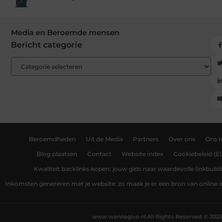
Media en Beroemde mensen
Bericht categorie
Beroemdheden
Uit de Media
Partners
Over ons
Ons 
Blog plaatsen
Contact
Website index
Cookiebeleid (E
Kwaliteit backlinks kopen: jouw gids naar waardevolle linkbuild
Inkomsten genereren met je website: zo maak je er een bron van online
www.wannagive.nl.
All Rights Reserved © 2025