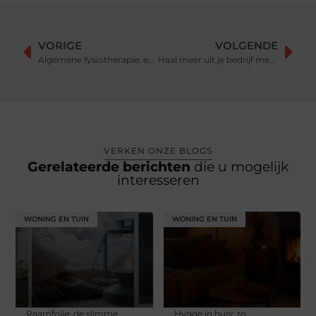
VORIGE
VOLGENDE
Algemene fysiotherapie: een sterke basis voor dagelijks bewegen
Haal meer uit je bedrijf met de ondernemingsrecht advocaat in Utrecht
VERKEN ONZE BLOGS
Gerelateerde berichten
die u mogelijk
interesseren
WONING EN TUIN
WONING EN TUIN
Raamfolie: de slimme
Hygge in huis: zo