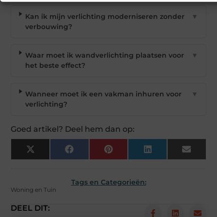
Kan ik mijn verlichting moderniseren zonder
▼
verbouwing?
Waar moet ik wandverlichting plaatsen voor
▼
het beste effect?
Wanneer moet ik een vakman inhuren voor
▼
verlichting?
Goed artikel? Deel hem dan op:
X
Facebook
Pinterest
LinkedIn
Email
(Twitter)
Tags en Categorieën:
Woning en Tuin
DEEL DIT: