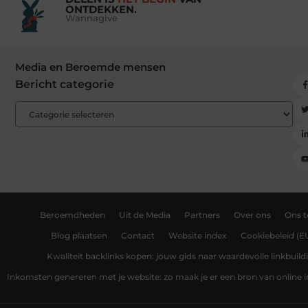
ONTDEKKEN.
Wannagive
Media en Beroemde mensen
Bericht categorie
Beroemdheden
Uit de Media
Partners
Over ons
Ons 
Blog plaatsen
Contact
Website index
Cookiebeleid (E
Kwaliteit backlinks kopen: jouw gids naar waardevolle linkbuild
Inkomsten genereren met je website: zo maak je er een bron van online