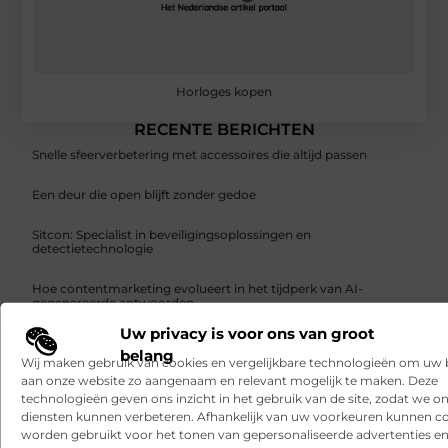
Horloges kopen
RECENTE BERICHTEN
Snelle sfeerverbetering met accessoires die altijd passen
Een deur die open blijft zonder gedoe
Sitcon: Specialist in beveiligingsoplossingen en
detectietechnologie
Hoe contentmarketing evolueert in het tijdperk van AI-
gegenereerde antwoorden
Uw privacy is voor ons van groot
Dag van de Medewerker: wat is het en wat doen organisaties?
belang
Wij maken gebruik van cookies en vergelijkbare technologieën om uw
aan onze website zo aangenaam en relevant mogelijk te maken. Deze
What a men’s barber sees in the details
technologieën geven ons inzicht in het gebruik van de site, zodat we o
diensten kunnen verbeteren. Afhankelijk van uw voorkeuren kunnen c
worden gebruikt voor het tonen van gepersonaliseerde advertenties en