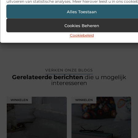
uitvoeren van statistische analyses. Meer hierover leest u in ons cookieb
Alles Toestaan
VORIGE
VOLGENDE
Cookies Beheren
Online LP platen bestellen
Lockpick
Cookiebeleid
VERKEN ONZE BLOGS
Gerelateerde berichten
die u mogelijk
interesseren
WINKELEN
WINKELEN