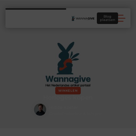
Blog
plaatsen
WINKELEN
Horloges kopen
Hidde Koster
Creatief redacteur & Schrijver