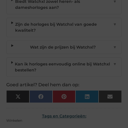
Biedt Watchxl zowel heren- als
▼
dameshorloges aan?
Zijn de horloges bij Watchxl van goede
▼
kwaliteit?
Wat zijn de prijzen bij Watchxl?
▼
Kan ik horloges eenvoudig online bij Watchxl
▼
bestellen?
Goed artikel? Deel hem dan op:
X
Facebook
Pinterest
LinkedIn
Email
(Twitter)
Tags en Categorieën:
Winkelen