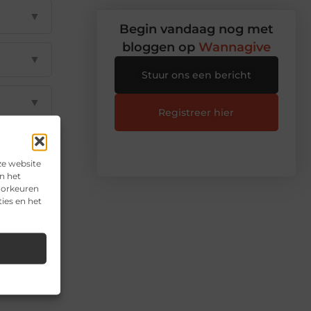
▼
Begin vandaag nog met
bloggen op
Wannagive
▼
Stuur ons een bericht
▼
Registreer hier
▼
ze website
n het
▼
voorkeuren
ies en het
il