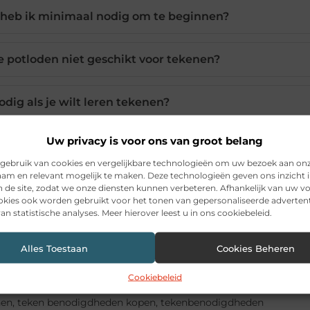
eb ik minimaal nodig om te beginnen?
 potloden niet geschikt voor tekenen?
odig als je wilt leren tekenen?
Uw privacy is voor ons van groot belang
ekenen voor je mentale gezondheid?
gebruik van cookies en vergelijkbare technologieën om uw bezoek aan on
am en relevant mogelijk te maken. Deze technologieën geven ons inzicht i
 een standaard A4 vel en een kladblok?
n de site, zodat we onze diensten kunnen verbeteren. Afhankelijk van uw 
kies ook worden gebruikt voor het tonen van gepersonaliseerde advertent
an statistische analyses. Meer hierover leest u in ons cookiebeleid.
Alles Toestaan
Cookies Beheren
Pinterest
LinkedIn
Ema
Cookiebeleid
nen
,
teken benodigdheden kopen
,
tekenbenodigdheden