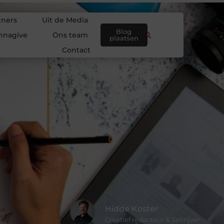
tners
Uit de Media
Blog
nnagive
Ons team
plaatsen
Contact
Hidde Koster
Creatief redacteur & Schrijver