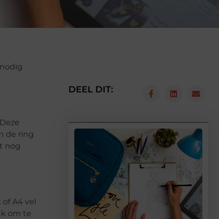
 nodig
DEEL DIT:
 Deze
n de ring
at nog
 of A4 vel
uk om te