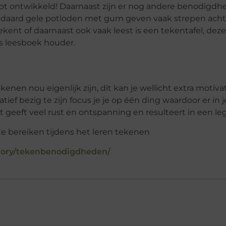
ebt ontwikkeld! Daarnaast zijn er nog andere benodigdh
ndaard gele potloden met gum geven vaak strepen acht
kent of daarnaast ook vaak leest is een tekentafel, deze
ls leesboek houder.
nen nou eigenlijk zijn, dit kan je wellicht extra motiva
ief bezig te zijn focus je je op één ding waardoor er in 
geeft veel rust en ontspanning en resulteert in een leg
egory/tekenbenodigdheden/