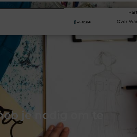
Par
Over Wa
heb je nodig om te