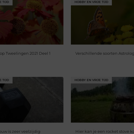
E TIJD
HOBBY EN VRIJE TIJD
op Tweelingen 2021 Deel 1
Verschillende soorten Astrolo
E TIJD
HOBBY EN VRIJE TIJD
ouw is zeer veelzijdig
Hier kan je een rocket stove 