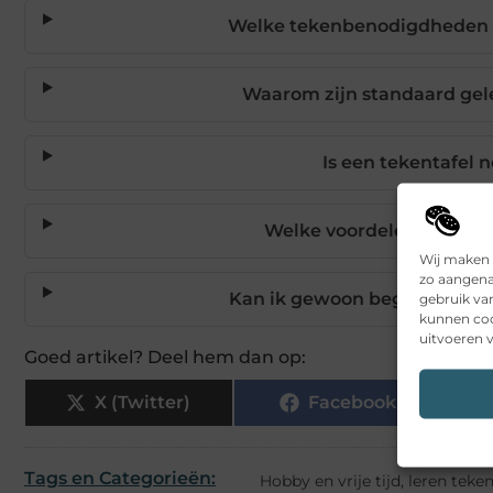
Welke tekenbenodigdheden h
Waarom zijn standaard gele
Is een tekentafel n
Welke voordelen heeft t
Wij maken 
zo aangena
Kan ik gewoon beginnen met
gebruik va
kunnen coo
uitvoeren v
Goed artikel? Deel hem dan op:
X (Twitter)
Facebook
Tags en Categorieën:
Hobby en vrije tijd
,
leren teke