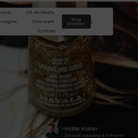
tners
Uit de Media
Blog
nnagive
Ons team
plaatsen
Contact
Hidde Koster
Creatief redacteur & Schrijver