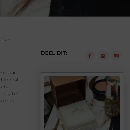
ikel.
u.
DEEL DIT:
om naar
 in real
ren.
 ring te
snel de