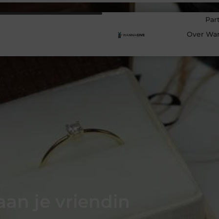
Par
Over Wa
an je vriendin