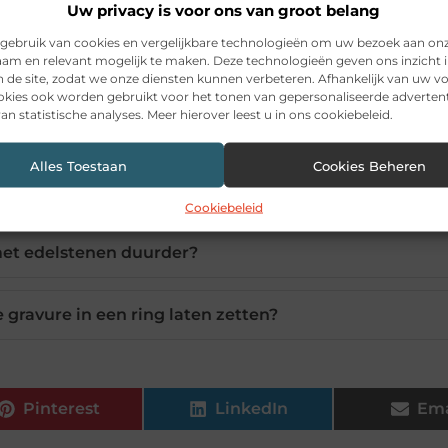
Uw privacy is voor ons van groot belang
gebruik van cookies en vergelijkbare technologieën om uw bezoek aan on
am en relevant mogelijk te maken. Deze technologieën geven ons inzicht i
ste ringmaat van mijn vriendin?
n de site, zodat we onze diensten kunnen verbeteren. Afhankelijk van uw 
kies ook worden gebruikt voor het tonen van gepersonaliseerde advertent
an statistische analyses. Meer hierover leest u in ons cookiebeleid.
er kiezen voor een ring cadeau?
Alles Toestaan
Cookies Beheren
et mooiste: modern of klassiek?
Cookiebeleid
met edelstenen duurder?
 gravure in een ring laten zetten?
Pinterest
LinkedIn
Ema