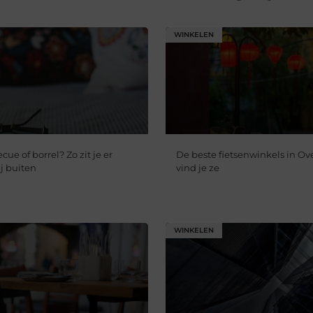
WINKELEN
ue of borrel? Zo zit je er
De beste fietsenwinkels in Ove
j buiten
vind je ze
WINKELEN