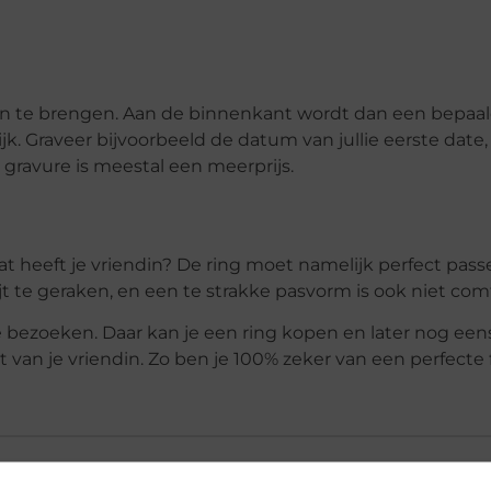
aan te brengen. Aan de binnenkant wordt dan een bepaal
k. Graveer bijvoorbeeld de datum van jullie eerste date,
gravure is meestal een meerprijs.
at heeft je vriendin? De ring moet namelijk perfect pass
jt te geraken, en een te strakke pasvorm is ook niet com
 bezoeken. Daar kan je een ring kopen en later nog een
an je vriendin. Zo ben je 100% zeker van een perfecte f