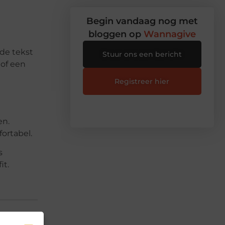
Begin vandaag nog met
bloggen op
Wannagive
de tekst
Stuur ons een bericht
 of een
Registreer hier
en.
fortabel.
s
it.