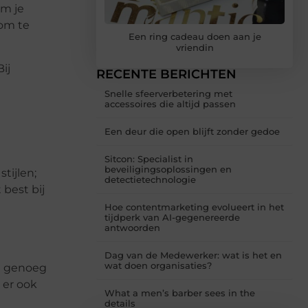
em je
 om te
Een ring cadeau doen aan je
vriendin
ij
RECENTE BERICHTEN
Snelle sfeerverbetering met
accessoires die altijd passen
Een deur die open blijft zonder gedoe
Sitcon: Specialist in
beveiligingsoplossingen en
tijlen;
detectietechnologie
best bij
Hoe contentmarketing evolueert in het
tijdperk van AI-gegenereerde
antwoorden
Dag van de Medewerker: wat is het en
wat doen organisaties?
ig genoeg
 er ook
What a men’s barber sees in the
details