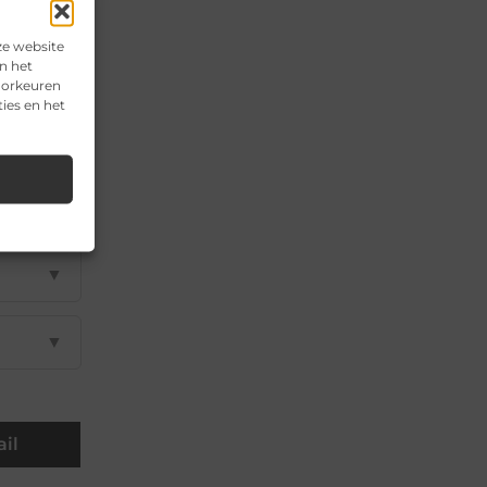
ze website
n het
▼
voorkeuren
ies en het
▼
▼
▼
▼
il