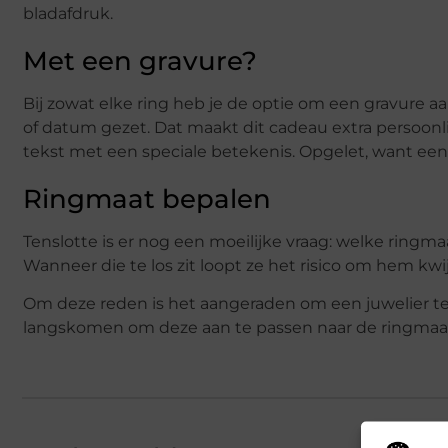
bladafdruk.
Met een gravure?
Bij zowat elke ring heb je de optie om een gravure 
of datum gezet. Dat maakt dit cadeau extra persoonlij
tekst met een speciale betekenis. Opgelet, want een 
Ringmaat bepalen
Tenslotte is er nog een moeilijke vraag: welke ringma
Wanneer die te los zit loopt ze het risico om hem kwi
Om deze reden is het aangeraden om een juwelier te
langskomen om deze aan te passen naar de ringmaat v