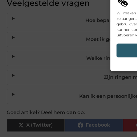
Veelgestelde vragen
Wij maken 
zo aangena
Hoe bepaal ik de jui
gebruik va
kunnen coo
uitvoeren v
Moet ik goud of zilv
Welke ringen zijn h
Zijn ringen 
Kan ik een persoonlijke
Goed artikel? Deel hem dan op:
X (Twitter)
Facebook