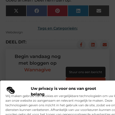
Goed artikel? Deel hem dan op:
X
Facebook
Pinterest
LinkedIn
Email
(Twitter)
Tags en Categorieën:
Webdesign
DEEL DIT:
Begin vandaag nog
met bloggen op
Wannagive
Stuur ons een bericht
Registreer hier
Uw privacy is voor ons van groot
belang
Wij maken gebruik van cookies en vergelijkbare technologieën om uw
aan onze website zo aangenaam en relevant mogelijk te maken. Deze
technologieën geven ons inzicht in het gebruik van de site, zodat we o
diensten kunnen verbeteren. Afhankelijk van uw voorkeuren kunnen c
worden gebruikt voor het tonen van gepersonaliseerde advertenties en