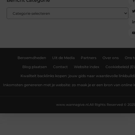
Bericht categorie
Beroemdheden
Uit de Media
Partners
Over ons
Ons 
Blog plaatsen
Contact
Website index
Cookiebeleid (E
Kwaliteit backlinks kopen: jouw gids naar waardevolle linkbuild
Inkomsten genereren met je website: zo maak je er een bron van online
www.wannagive.nl.
All Rights Reserved © 2025