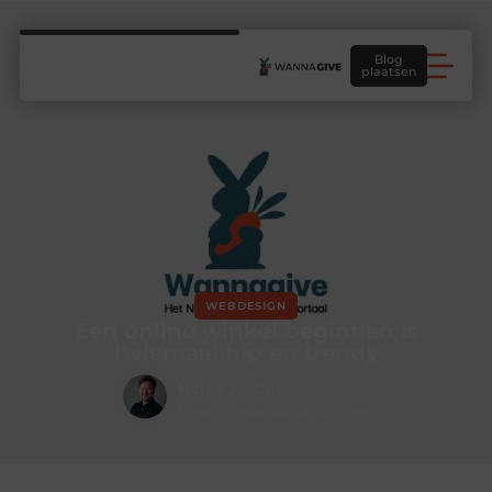
Blog
plaatsen
WEBDESIGN
Een online winkel beginnen is
helemaal hip en trendy
Hidde Koster
Creatief redacteur & Schrijver