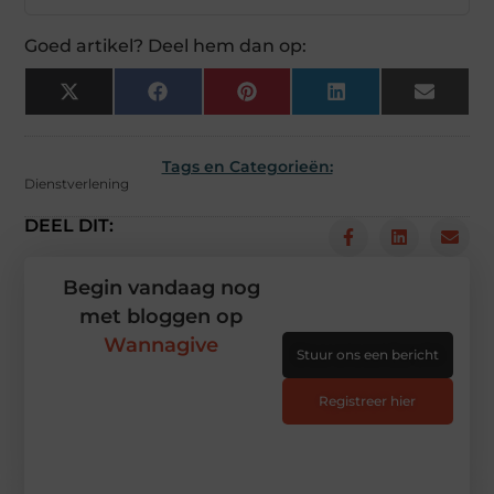
Goed artikel? Deel hem dan op:
X
Facebook
Pinterest
LinkedIn
Email
(Twitter)
Tags en Categorieën:
Dienstverlening
DEEL DIT:
Begin vandaag nog
met bloggen op
Wannagive
Stuur ons een bericht
Registreer hier