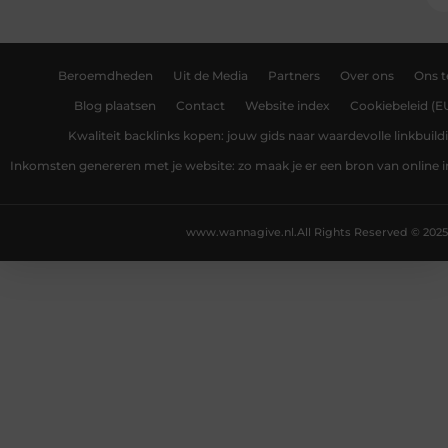
Beroemdheden
Uit de Media
Partners
Over ons
Ons 
Blog plaatsen
Contact
Website index
Cookiebeleid (E
Kwaliteit backlinks kopen: jouw gids naar waardevolle linkbuild
Inkomsten genereren met je website: zo maak je er een bron van online
www.wannagive.nl.
All Rights Reserved © 2025