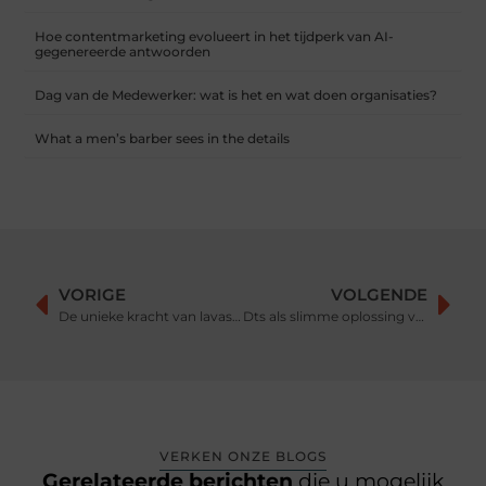
Hoe contentmarketing evolueert in het tijdperk van AI-
gegenereerde antwoorden
Dag van de Medewerker: wat is het en wat doen organisaties?
What a men’s barber sees in the details
VORIGE
VOLGENDE
De unieke kracht van lavasteen gietvloeren in jouw interieur
Dts als slimme oplossing voor jouw onderneming
VERKEN ONZE BLOGS
Gerelateerde berichten
die u mogelijk