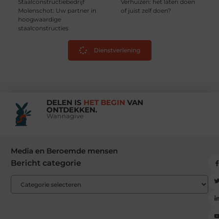
Staalconstructiebedrijf
Verhuizen: het laten doen
Molenschot: Uw partner in
of juist zelf doen?
hoogwaardige
staalconstructies
Dienstverlening
DELEN IS
HET BEGIN
VAN
ONTDEKKEN.
Wannagive
Media en Beroemde mensen
Bericht categorie