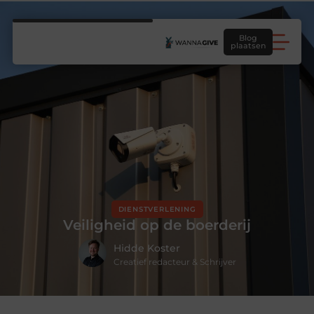
Blog
plaatsen
DIENSTVERLENING
Veiligheid op de boerderij
Hidde Koster
Creatief redacteur & Schrijver