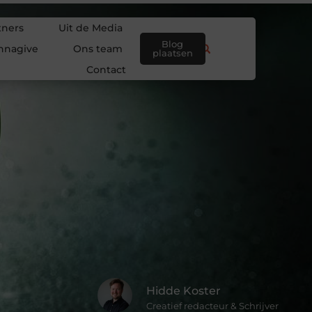
tners
Uit de Media
Blog
nnagive
Ons team
plaatsen
Contact
Hidde Koster
Creatief redacteur & Schrijver