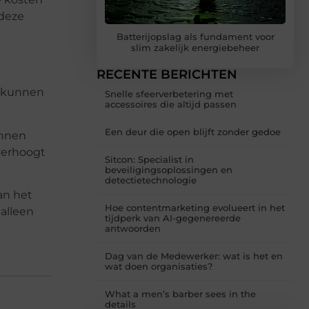
 deze
Batterijopslag als fundament voor
slim zakelijk energiebeheer
RECENTE BERICHTEN
t
m kunnen
Snelle sfeerverbetering met
accessoires die altijd passen
Een deur die open blijft zonder gedoe
unnen
verhoogt
Sitcon: Specialist in
beveiligingsoplossingen en
detectietechnologie
an het
Hoe contentmarketing evolueert in het
 alleen
tijdperk van AI-gegenereerde
antwoorden
Dag van de Medewerker: wat is het en
wat doen organisaties?
What a men’s barber sees in the
details