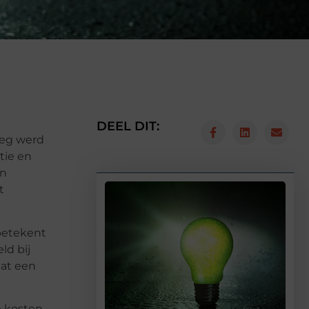
DEEL DIT:
weg werd
tie en
en
t
 betekent
ld bij
aat een
e kosten