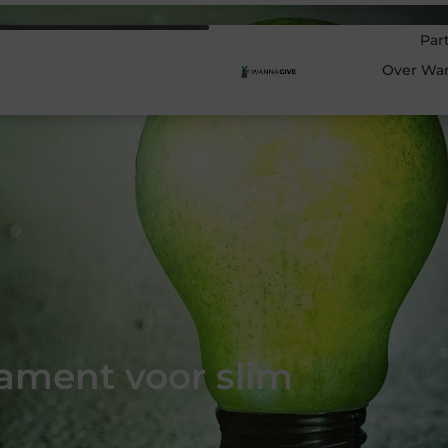
Par
Over Wa
dament voor slim