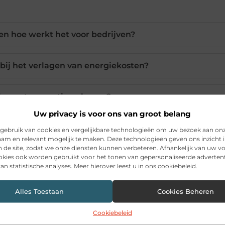
 en hoe werkt het voor bedrijven?
 bij het verlagen van energiekosten?
lag netcongestie oplossen?
Uw privacy is voor ons van groot belang
eidsvoordelen van batterijopslag?
gebruik van cookies en vergelijkbare technologieën om uw bezoek aan on
am en relevant mogelijk te maken. Deze technologieën geven ons inzicht i
n de site, zodat we onze diensten kunnen verbeteren. Afhankelijk van uw 
kies ook worden gebruikt voor het tonen van gepersonaliseerde advertent
cherming tegen stroomonderbrekingen?
an statistische analyses. Meer hierover leest u in ons cookiebeleid.
Alles Toestaan
Cookies Beheren
Pinterest
LinkedIn
Ema
Cookiebeleid