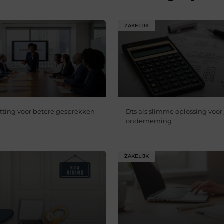
ZAKELIJK
etting voor betere gesprekken
Dts als slimme oplossing voor
onderneming
ZAKELIJK