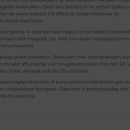
elijk verbruiken. Door een batterij in te zetten tijdens
en de vaste kosten. Dit effect is vooral merkbaar bij
met zware machines.
tcongestie. In steeds meer regio’s is het elektriciteitsne
itingen niet mogelijk zijn. Met een eigen opslagsystee
 netverzwaring.
opslag grote voordelen. Bedrijven met zonnepanelen k
minder afhankelijk van teruglevering aan het net. Dit 
n, maar verlaagt ook de CO₂-uitstoot.
Bij spanningsproblemen of korte stroomonderbrekingen k
en ongestoord doorgaan. Daarmee is batterijopslag niet
de investering.