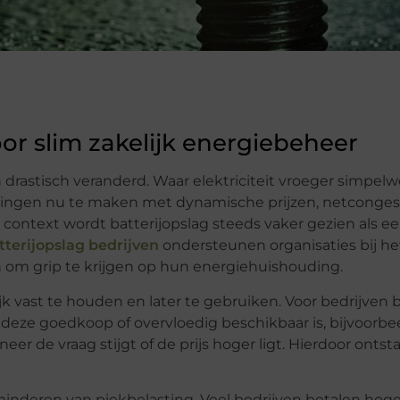
or slim zakelijk energiebeheer
 drastisch veranderd. Waar elektriciteit vroeger simpel
ngen nu te maken met dynamische prijzen, netconges
ntext wordt batterijopslag steeds vaker gezien als e
tterijopslag bedrijven
ondersteunen organisaties bij he
om grip te krijgen op hun energiehuishouding.
jk vast te houden en later te gebruiken. Voor bedrijven
eze goedkoop of overvloedig beschikbaar is, bijvoorbee
 de vraag stijgt of de prijs hoger ligt. Hierdoor ontst
rminderen van piekbelasting. Veel bedrijven betalen hog