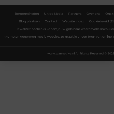
Beroemdheden
Uit de Media
Partners
Over ons
Ons 
Blog plaatsen
Contact
Website index
Cookiebeleid (E
Kwaliteit backlinks kopen: jouw gids naar waardevolle linkbuild
Inkomsten genereren met je website: zo maak je er een bron van online
www.wannagive.nl.
All Rights Reserved © 2025