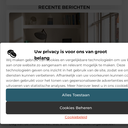
RECENTE BERICHTEN
Uw privacy is voor ons van groot
belang
Wij maken gebruik van cookies en vergelijkbare technologieën om uw
aan onze website zo aangenaam en relevant mogelijk te maken. Deze
technologieën geven ons inzicht in het gebruik van de site, zodat we o
Snelle sfeerverbetering met accessoires die altijd passen
diensten kunnen verbeteren. Afhankelijk van uw voorkeuren kunnen c
worden gebruikt voor het tonen van gepersonaliseerde advertenties en
Een deur die open blijft zonder gedoe
uitvoeren van statistische analyses. Meer hierover leest u in ons cookieb
Sitcon: Specialist in beveiligingsoplossingen en
Alles Toestaan
detectietechnologie
Cookies Beheren
Hoe contentmarketing evolueert in het tijdperk van AI-
gegenereerde antwoorden
Cookiebeleid
Dag van de Medewerker: wat is het en wat doen organisaties?