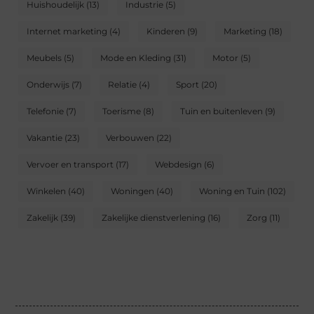
Huishoudelijk
(13)
Industrie
(5)
Internet marketing
(4)
Kinderen
(9)
Marketing
(18)
Meubels
(5)
Mode en Kleding
(31)
Motor
(5)
Onderwijs
(7)
Relatie
(4)
Sport
(20)
Telefonie
(7)
Toerisme
(8)
Tuin en buitenleven
(9)
Vakantie
(23)
Verbouwen
(22)
Vervoer en transport
(17)
Webdesign
(6)
Winkelen
(40)
Woningen
(40)
Woning en Tuin
(102)
Zakelijk
(39)
Zakelijke dienstverlening
(16)
Zorg
(11)