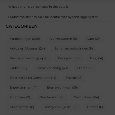
What a men’s barber sees in the details
Duurzame stroom op elke locatie met hybride aggregaten
CATEGORIEËN
Aanbiedingen
(208)
Alarmsysteem
(8)
Auto
(29)
Auto's en Motoren
(24)
Banen en opleidingen
(8)
Beauty en verzorging
(21)
Bedrijven
(180)
Blog
(14)
Cadeau
(16)
Dienstverlening
(49)
Dieren
(10)
Electronica en Computers
(14)
Energie
(8)
Entertainment
(11)
Eten en drinken
(36)
Financieel
(9)
Geschenken
(10)
Gezondheid
(54)
Groothandel
(8)
Hobby en vrije tijd
(18)
Horeca
(6)