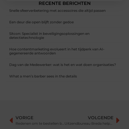
RECENTE BERICHTEN
Snelle sfeerverbetering met accessoires die altijd passen
Een deur die open blijft zonder gedoe
Sitcon: Specialist in beveiligingsoplossingen en
detectietechnologie
Hoe contentmarketing evolueert in het tijdperk van AI-
gegenereerde antwoorden
Dag van de Medewerker: wat is het en wat doen organisaties?
What a men’s barber sees in the details
VORIGE
VOLGENDE
Redenen om te bestellen bij een verpakkingsmateriaalgroothandel
Uitzendbureau Breda helpt je vooruit