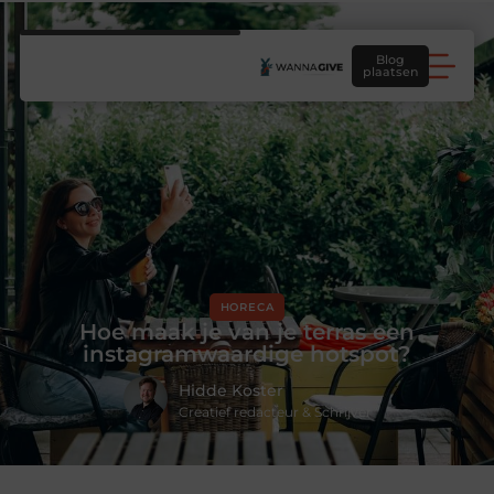
Blog
plaatsen
HORECA
Hoe maak je van je terras een
instagramwaardige hotspot?
Hidde Koster
Creatief redacteur & Schrijver