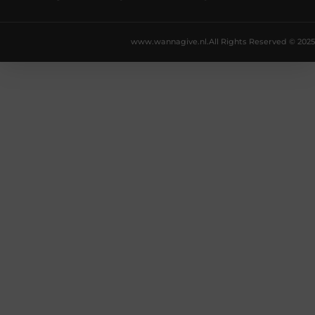
www.wannagive.nl.
All Rights Reserved © 2025