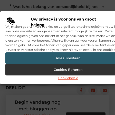
Wat is het belang van persoonlijkheid bij het
▼
inrichten van een terras?
Uw privacy is voor ons van groot
belang
Wij maken gebruik van cookies en vergelijkbare technologieën om uw
Kan een zonnescherm helpen met het
▼
aan onze website zo aangenaam en relevant mogelijk te maken. Deze
Instagram-uiterlijk van mijn terras?
technologieën geven ons inzicht in het gebruik van de site, zodat we o
diensten kunnen verbeteren. Afhankelijk van uw voorkeuren kunnen c
worden gebruikt voor het tonen van gepersonaliseerde advertenties en
Goed artikel? Deel hem dan op:
uitvoeren van statistische analyses. Meer hierover leest u in ons cookieb
X
Facebook
Pinterest
LinkedIn
Email
Alles Toestaan
(Twitter)
Cookies Beheren
Tags en Categorieën:
Cookiebeleid
Horeca
,
terras een instagramwaardige hotspot
DEEL DIT:
Begin vandaag nog
met bloggen op