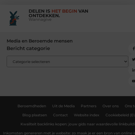
DELEN IS
HET BEGIN
VAN
ONTDEKKEN.
Wannagive
Media en Beroemde mensen
Bericht categorie
Beroemdheden
Uit de Media
Partners
Over ons
Ons 
Blog plaatsen
Contact
Website index
Cookiebeleid (E
Kwaliteit backlinks kopen: jouw gids naar waardevolle linkbuild
Inkomsten genereren met je website: zo maak je er een bron van online