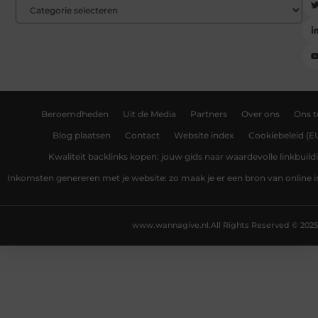
Beroemdheden
Uit de Media
Partners
Over ons
Ons 
Blog plaatsen
Contact
Website index
Cookiebeleid (E
Kwaliteit backlinks kopen: jouw gids naar waardevolle linkbuild
Inkomsten genereren met je website: zo maak je er een bron van online
www.wannagive.nl.
All Rights Reserved © 2025