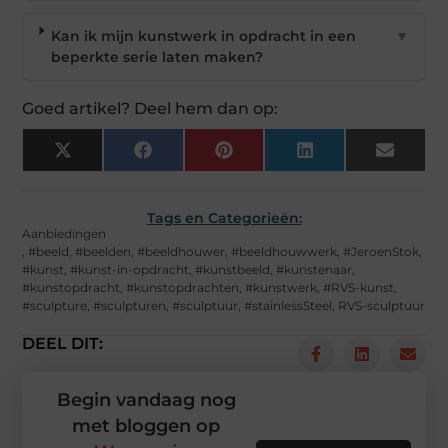
Kan ik mijn kunstwerk in opdracht in een
▼
beperkte serie laten maken?
Goed artikel? Deel hem dan op:
X
Facebook
Pinterest
LinkedIn
Email
(Twitter)
Tags en Categorieën:
Aanbiedingen
,
#beeld
,
#beelden
,
#beeldhouwer
,
#beeldhouwwerk
,
#JeroenStok
,
#kunst
,
#kunst-in-opdracht
,
#kunstbeeld
,
#kunstenaar
,
#kunstopdracht
,
#kunstopdrachten
,
#kunstwerk
,
#RVS-kunst
,
#sculpture
,
#sculpturen
,
#sculptuur
,
#stainlessSteel
,
RVS-sculptuur
DEEL DIT:
Begin vandaag nog
met bloggen op