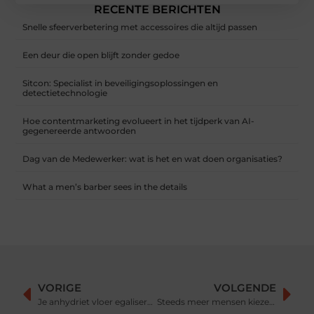
RECENTE BERICHTEN
Snelle sfeerverbetering met accessoires die altijd passen
Een deur die open blijft zonder gedoe
Sitcon: Specialist in beveiligingsoplossingen en
detectietechnologie
Hoe contentmarketing evolueert in het tijdperk van AI-
gegenereerde antwoorden
Dag van de Medewerker: wat is het en wat doen organisaties?
What a men’s barber sees in the details
VORIGE
VOLGENDE
Je anhydriet vloer egaliseren als ideale basis voor iedere vloerbedekking
Steeds meer mensen kiezen voor yoga