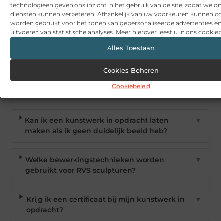
technologieën geven ons inzicht in het gebruik van de site, zodat we o
diensten kunnen verbeteren. Afhankelijk van uw voorkeuren kunnen c
worden gebruikt voor het tonen van gepersonaliseerde advertenties en
uitvoeren van statistische analyses. Meer hierover leest u in ons cookieb
Alles Toestaan
Veelgestelde vragen
Cookies Beheren
Wat is het verschil tussen RVS en cortenstaal
▼
Cookiebeleid
voor kunstwerken?
Kan ik een kunstwerk in opdracht laten
▼
maken als ik geen duidelijk beeld heb?
Welke bewerkingstechnieken worden
▼
gebruikt voor RVS sculpturen?
Krijg ik een certificaat bij mijn kunstwerk in
▼
opdracht?