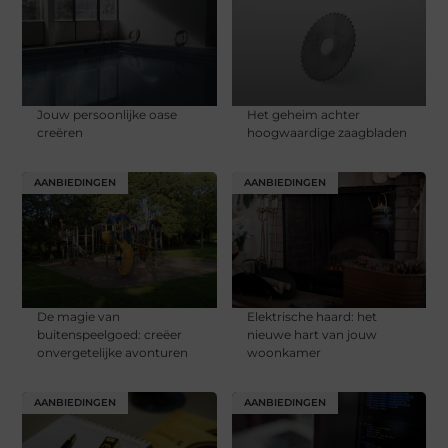
Jouw persoonlijke oase
Het geheim achter
creëren
hoogwaardige zaagbladen
AANBIEDINGEN
AANBIEDINGEN
De magie van
Elektrische haard: het
buitenspeelgoed: creëer
nieuwe hart van jouw
onvergetelijke avonturen
woonkamer
AANBIEDINGEN
AANBIEDINGEN