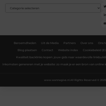
Beroemdheden
Uit de Media
Partners
Over ons
Ons 
Blog plaatsen
Contact
Website index
Cookiebeleid (E
Kwaliteit backlinks kopen: jouw gids naar waardevolle linkbuild
Inkomsten genereren met je website: zo maak je er een bron van online
www.wannagive.nl.
All Rights Reserved © 2025