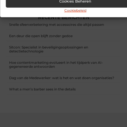
Cookies Beheren
Relatietherapie zoeken
Cookiebeleid
RECENTE BERICHTEN
Snelle sfeerverbetering met accessoires die altijd passen
Een deur die open blijft zonder gedoe
Sitcon: Specialist in beveiligingsoplossingen en
detectietechnologie
Hoe contentmarketing evolueert in het tijdperk van AI-
gegenereerde antwoorden
Dag van de Medewerker: wat is het en wat doen organisaties?
What a men’s barber sees in the details