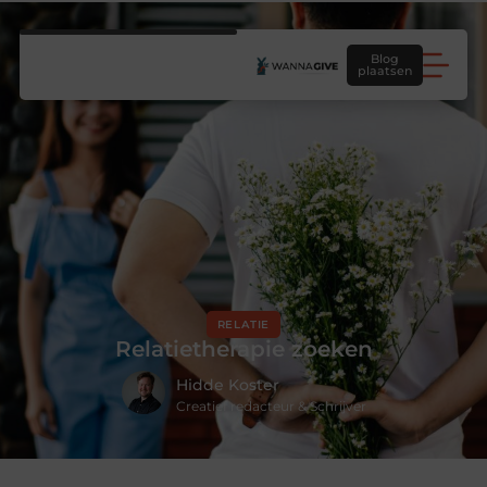
Blog
plaatsen
RELATIE
Relatietherapie zoeken
Hidde Koster
Creatief redacteur & Schrijver