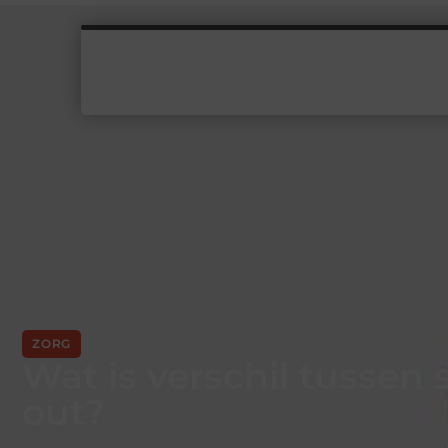
ZORG
Wat is verschil tussen 
out?