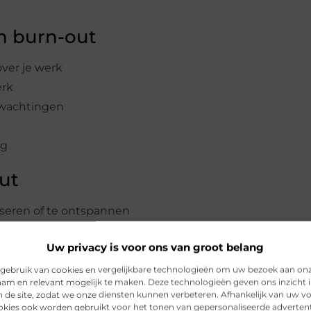
n burn-out
over je werk
erk
rwachtingen
ng
ut
iseren of te ontspannen
Uw privacy is voor ons van groot belang
zonder voldoende hulp van anderen
gebruik van cookies en vergelijkbare technologieën om uw bezoek aan on
am en relevant mogelijk te maken. Deze technologieën geven ons inzicht i
d genoeg
n de site, zodat we onze diensten kunnen verbeteren. Afhankelijk van uw 
kies ook worden gebruikt voor het tonen van gepersonaliseerde advertent