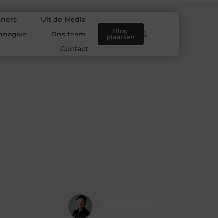
tners
Uit de Media
Blog
nnagive
Ons team
plaatsen
Contact
Hidde Koster
Creatief redacteur & Schrijver