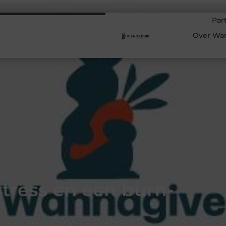
Par
Over Wa
stress en een burn-