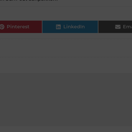
Pinterest
LinkedIn
Ema