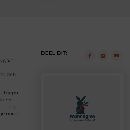
DEEL DIT:
ss gaat
ze zich
 uitgeput
itieve
kheden,
 je onder