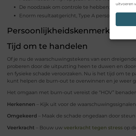
uitvoeren v
De noodzaak om controle te hebben; terughou
Enorm resultaatgericht, Type A persoonlijkheid
Persoonlijkheidskenmerken kun
Tijd om te handelen
Of je nu de waarschuwingstekens van een dreigende b
proberen door de uitputting heen te duwen en doorg
en fysieke schade veroorzaken. Nu is het tijd om te p
kunt helpen de burn-out te overwinnen en je weer ge
Het omgaan met burn-out vereist de “HOV” benader
Herkennen
– Kijk uit voor de waarschuwingssignale
Omgekeerd
– Maak de schade ongedaan door steun t
Veerkracht
– Bouw uw
veerkracht tegen stress
op do