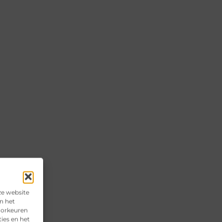
ze website
n het
voorkeuren
ies en het