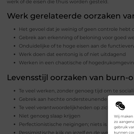
werk of de eisen die thuis worden gesteld.
Werk gerelateerde oorzaken va
Het gevoel dat je weinig of geen controle hebt 
Gebrek aan erkenning of beloning voor goed w
Onduidelijke of te hoge eisen aan de functieve
Werk doen dat eentonig is of niet uitdagend
Werken in een chaotische of hogedrukomgevi
Levensstijl oorzaken van burn-o
Te veel werken, zonder genoeg tijd om te social
Gebrek aan hechte ondersteunende relaties
Te veel verantwoordelijkheden op zich nemen 
Niet genoeg slaap krijgen
Wij maken 
zo aangena
Perfectionistische neigingen; niets is ooit goe
gebruik va
Pessimistische kijk op jezelf en de wereld
kunnen coo