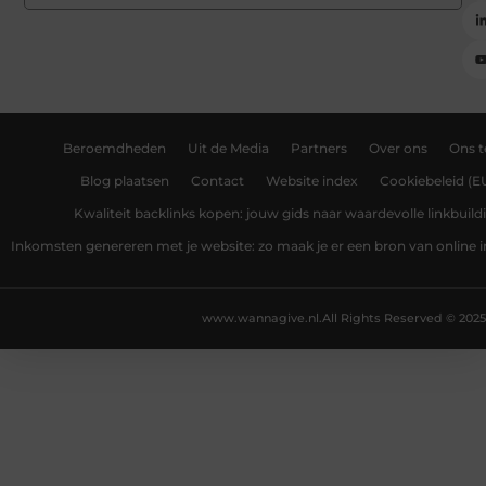
Beroemdheden
Uit de Media
Partners
Over ons
Ons 
Blog plaatsen
Contact
Website index
Cookiebeleid (E
Kwaliteit backlinks kopen: jouw gids naar waardevolle linkbuild
Inkomsten genereren met je website: zo maak je er een bron van online
www.wannagive.nl.
All Rights Reserved © 2025