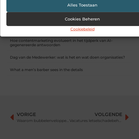
Alles Toestaan
Een deur die open blijft zonder gedoe
Cookies Beheren
Sitcon: Specialist in beveiligingsoplossingen en
detectietechnologie
Cookiebeleid
Hoe contentmarketing evolueert in het tijdperk van AI-
gegenereerde antwoorden
Dag van de Medewerker: wat is het en wat doen organisaties?
What a men’s barber sees in the details
VORIGE
VOLGENDE
Waarom bubbelenveloppen zo populair zijn geworden
Vacatures letselschadebehandelaar: uitdagend en veelzijdig