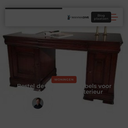
Blog
plaatsen
WONINGEN
Bestel de mooiste meubels voor
een écht klassiek interieur
Hidde Koster
Creatief redacteur & Schrijver