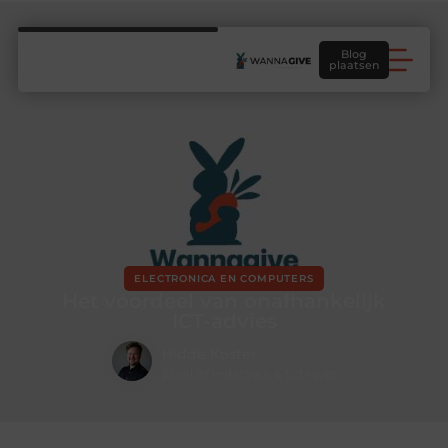
Blog
plaatsen
ELECTRONICA EN COMPUTERS
Het voordeel van onafhankelijk
ICT-advies
Hidde Koster
Creatief redacteur & Schrijver