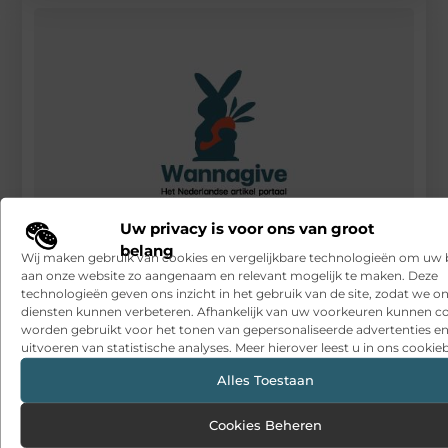
Uw privacy is voor ons van groot
belang
Wij maken gebruik van cookies en vergelijkbare technologieën om uw
aan onze website zo aangenaam en relevant mogelijk te maken. Deze
Het voordeel van onafhankelijk ICT-advies
technologieën geven ons inzicht in het gebruik van de site, zodat we o
diensten kunnen verbeteren. Afhankelijk van uw voorkeuren kunnen c
RECENTE BERICHTEN
worden gebruikt voor het tonen van gepersonaliseerde advertenties en
Snelle sfeerverbetering met accessoires die altijd passen
uitvoeren van statistische analyses. Meer hierover leest u in ons cookieb
Een deur die open blijft zonder gedoe
Alles Toestaan
Sitcon: Specialist in beveiligingsoplossingen en
Cookies Beheren
detectietechnologie