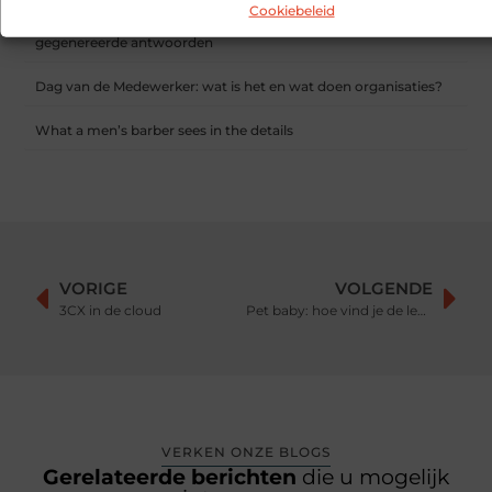
Cookiebeleid
Hoe contentmarketing evolueert in het tijdperk van AI-
gegenereerde antwoorden
Dag van de Medewerker: wat is het en wat doen organisaties?
What a men’s barber sees in the details
VORIGE
VOLGENDE
3CX in de cloud
Pet baby: hoe vind je de leukste?
VERKEN ONZE BLOGS
Gerelateerde berichten
die u mogelijk