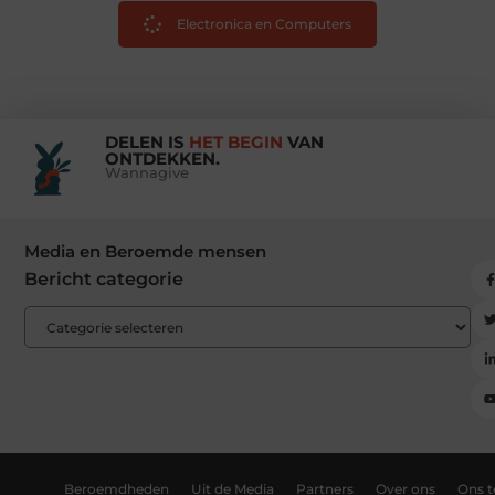
Electronica en Computers
DELEN IS
HET BEGIN
VAN
ONTDEKKEN.
Wannagive
Media en Beroemde mensen
Bericht categorie
Beroemdheden
Uit de Media
Partners
Over ons
Ons 