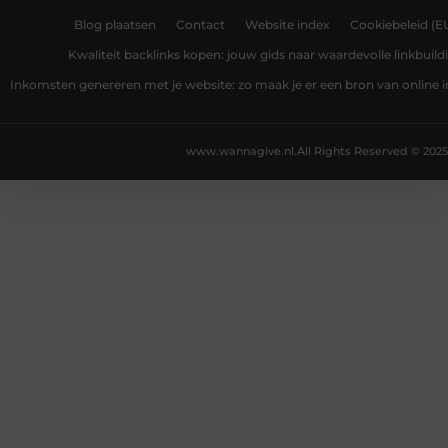
Blog plaatsen
Contact
Website index
Cookiebeleid (E
Kwaliteit backlinks kopen: jouw gids naar waardevolle linkbuild
Inkomsten genereren met je website: zo maak je er een bron van online
www.wannagive.nl.
All Rights Reserved © 2025