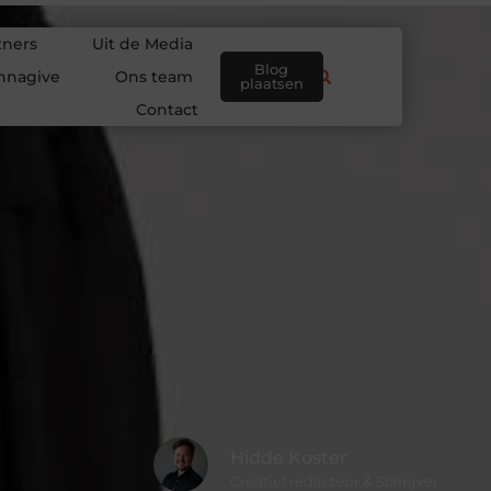
tners
Uit de Media
Blog
nnagive
Ons team
plaatsen
Contact
Hidde Koster
Creatief redacteur & Schrijver