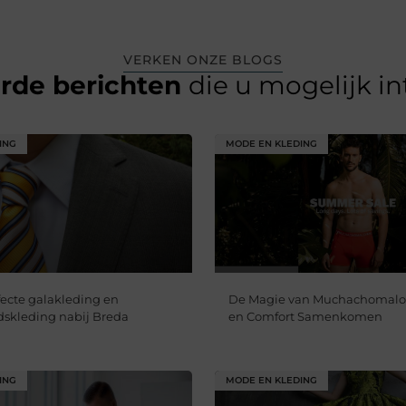
VERKEN ONZE BLOGS
erde berichten
die u mogelijk i
ING
MODE EN KLEDING
fecte galakleding en
De Magie van Muchachomalo: 
skleding nabij Breda
en Comfort Samenkomen
ING
MODE EN KLEDING