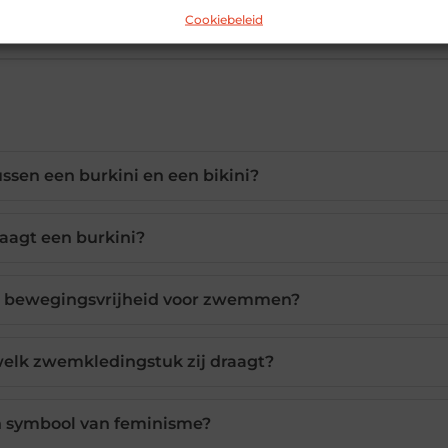
Cookiebeleid
tussen een burkini en een bikini?
aagt een burkini?
g bewegingsvrijheid voor zwemmen?
welk zwemkledingstuk zij draagt?
en symbool van feminisme?