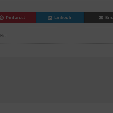
Pinterest
LinkedIn
Ema
kini