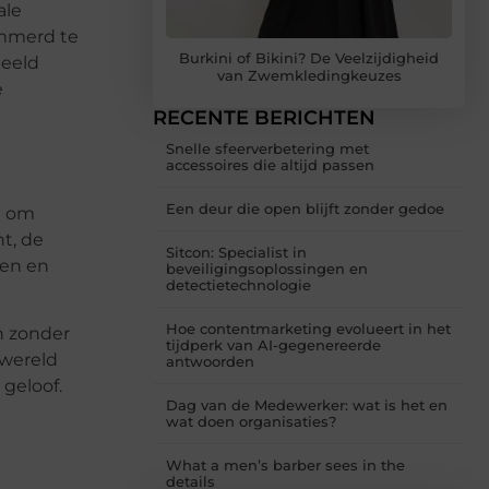
ale
mmerd te
Burkini of Bikini? De Veelzijdigheid
beeld
van Zwemkledingkeuzes
e
RECENTE BERICHTEN
Snelle sfeerverbetering met
accessoires die altijd passen
Een deur die open blijft zonder gedoe
n om
t, de
Sitcon: Specialist in
en en
beveiligingsoplossingen en
detectietechnologie
Hoe contentmarketing evolueert in het
n zonder
tijdperk van AI-gegenereerde
 wereld
antwoorden
 geloof.
Dag van de Medewerker: wat is het en
wat doen organisaties?
What a men’s barber sees in the
details