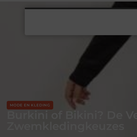
MODE EN KLEDING
Burkini of Bikini? De V
Zwemkledingkeuzes