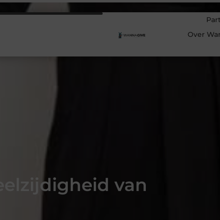
Par
Over Wa
eelzijdigheid van