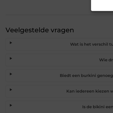
Veelgestelde vragen
Wat is het verschil 
Wie dr
Biedt een burkini genoe
Kan iedereen kiezen 
Is de bikini e