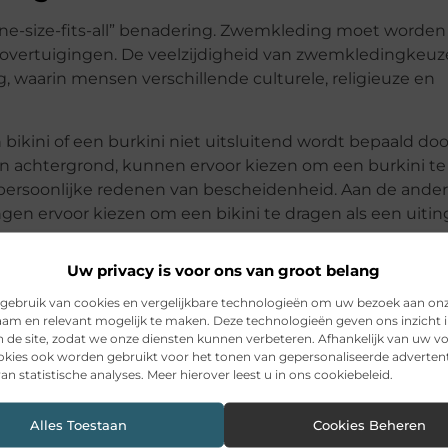
one-size-fits-all” benadering. Zwemkleding moet worden
overtuigingen. De veelzijdigheid van zwemkledingkeuze
, waarin mensen verschillende culturele, religieuze en
bikini of een burkini niet uitsluitend wordt bepaald doo
un achtergrond, kunnen ervoor kiezen om een burkini t
ersoonlijke redenen van bescheidenheid. Aan de ander
n ervoor kiezen om een bikini te dragen als een uitin
Uw privacy is voor ons van groot belang
n Respect
gebruik van cookies en vergelijkbare technologieën om uw bezoek aan on
am en relevant mogelijk te maken. Deze technologieën geven ons inzicht i
evorderen als het gaat om zwemkledingkeuzes. Elke vro
n de site, zodat we onze diensten kunnen verbeteren. Afhankelijk van uw 
e wilt, of dat nu een bikini, een burkini of een ander
kies ook worden gebruikt voor het tonen van gepersonaliseerde advertent
deren is een belangrijke stap in de richting van het be
an statistische analyses. Meer hierover leest u in ons cookiebeleid.
.
Alles Toestaan
Cookies Beheren
 website van
abaya shop
.