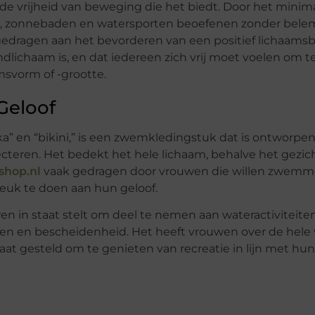
 de vrijheid van beweging die het biedt. Door het minim
zonnebaden en watersporten beoefenen zonder bele
jgedragen aan het bevorderen van een positief lichaams
ndlichaam is, en dat iedereen zich vrij moet voelen om t
msvorm of -grootte.
Geloof
” en “bikini,” is een zwemkledingstuk dat is ontworpe
cteren. Het bedekt het hele lichaam, behalve het gezich
hop.nl
vaak gedragen door vrouwen die willen zwemm
euk te doen aan hun geloof.
wen in staat stelt om deel te nemen aan wateractiviteite
gen en bescheidenheid. Het heeft vrouwen over de hele
 gesteld om te genieten van recreatie in lijn met hun